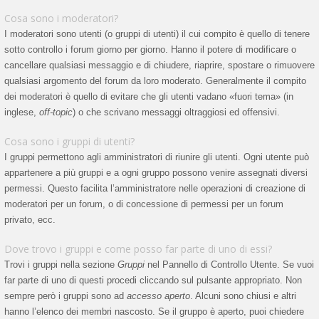
Cosa sono i moderatori?
I moderatori sono utenti (o gruppi di utenti) il cui compito è quello di tenere
sotto controllo i forum giorno per giorno. Hanno il potere di modificare o
cancellare qualsiasi messaggio e di chiudere, riaprire, spostare o rimuovere
qualsiasi argomento del forum da loro moderato. Generalmente il compito
dei moderatori è quello di evitare che gli utenti vadano «fuori tema» (in
inglese,
off-topic
) o che scrivano messaggi oltraggiosi ed offensivi.
Cosa sono i gruppi di utenti?
I gruppi permettono agli amministratori di riunire gli utenti. Ogni utente può
appartenere a più gruppi e a ogni gruppo possono venire assegnati diversi
permessi. Questo facilita l’amministratore nelle operazioni di creazione di
moderatori per un forum, o di concessione di permessi per un forum
privato, ecc.
Dove trovo i gruppi e come posso far parte di uno di essi?
Trovi i gruppi nella sezione
Gruppi
nel Pannello di Controllo Utente. Se vuoi
far parte di uno di questi procedi cliccando sul pulsante appropriato. Non
sempre però i gruppi sono ad
accesso aperto
. Alcuni sono chiusi e altri
hanno l’elenco dei membri nascosto. Se il gruppo è aperto, puoi chiedere