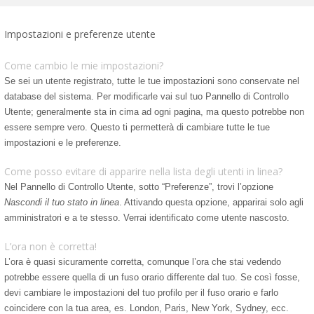
Impostazioni e preferenze utente
Come cambio le mie impostazioni?
Se sei un utente registrato, tutte le tue impostazioni sono conservate nel
database del sistema. Per modificarle vai sul tuo Pannello di Controllo
Utente; generalmente sta in cima ad ogni pagina, ma questo potrebbe non
essere sempre vero. Questo ti permetterà di cambiare tutte le tue
impostazioni e le preferenze.
Come posso evitare di apparire nella lista degli utenti in linea?
Nel Pannello di Controllo Utente, sotto “Preferenze”, trovi l’opzione
Nascondi il tuo stato in linea
. Attivando questa opzione, apparirai solo agli
amministratori e a te stesso. Verrai identificato come utente nascosto.
L’ora non è corretta!
L’ora è quasi sicuramente corretta, comunque l’ora che stai vedendo
potrebbe essere quella di un fuso orario differente dal tuo. Se così fosse,
devi cambiare le impostazioni del tuo profilo per il fuso orario e farlo
coincidere con la tua area, es. London, Paris, New York, Sydney, ecc.