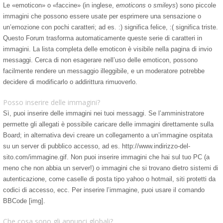
Le «emoticon» o «faccine» (in inglese,
emoticons
o
smileys
) sono piccole
immagini che possono essere usate per esprimere una sensazione o
un’emozione con pochi caratteri; ad es. :) significa felice, :( significa triste.
Questo Forum trasforma automaticamente queste serie di caratteri in
immagini. La lista completa delle emoticon è visibile nella pagina di invio
messaggi. Cerca di non esagerare nell’uso delle emoticon, possono
facilmente rendere un messaggio illeggibile, e un moderatore potrebbe
decidere di modificarlo o addirittura rimuoverlo.
Posso inserire delle immagini?
Sì, puoi inserire delle immagini nei tuoi messaggi. Se l’amministratore
permette gli allegati è possibile caricare delle immagini direttamente sulla
Board; in alternativa devi creare un collegamento a un’immagine ospitata
su un server di pubblico accesso, ad es. http://www.indirizzo-del-
sito.com/immagine.gif. Non puoi inserire immagini che hai sul tuo PC (a
meno che non abbia un server!) o immagini che si trovano dietro sistemi di
autenticazione, come caselle di posta tipo yahoo o hotmail, siti protetti da
codici di accesso, ecc. Per inserire l’immagine, puoi usare il comando
BBCode [img].
Che cosa sono gli annunci globali?