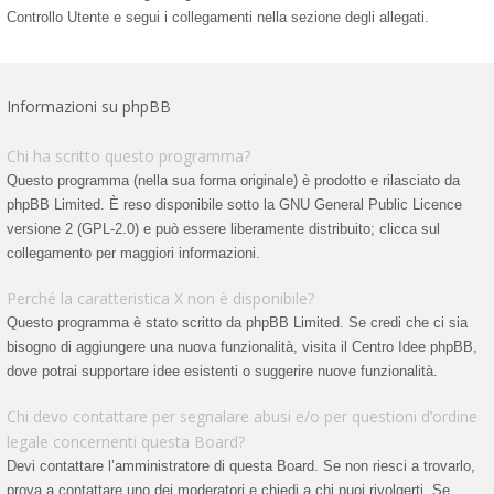
Controllo Utente e segui i collegamenti nella sezione degli allegati.
Informazioni su phpBB
Chi ha scritto questo programma?
Questo programma (nella sua forma originale) è prodotto e rilasciato da
phpBB Limited
. È reso disponibile sotto la GNU General Public Licence
versione 2 (GPL-2.0) e può essere liberamente distribuito; clicca sul
collegamento per maggiori informazioni.
Perché la caratteristica X non è disponibile?
Questo programma è stato scritto da phpBB Limited. Se credi che ci sia
bisogno di aggiungere una nuova funzionalità, visita il
Centro Idee phpBB
,
dove potrai supportare idee esistenti o suggerire nuove funzionalità.
Chi devo contattare per segnalare abusi e/o per questioni d’ordine
legale concernenti questa Board?
Devi contattare l’amministratore di questa Board. Se non riesci a trovarlo,
prova a contattare uno dei moderatori e chiedi a chi puoi rivolgerti. Se