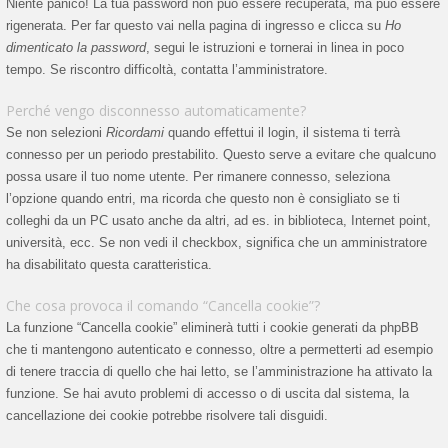
Niente panico! La tua password non può essere recuperata, ma può essere
rigenerata. Per far questo vai nella pagina di ingresso e clicca su
Ho
dimenticato la password
, segui le istruzioni e tornerai in linea in poco
tempo. Se riscontro difficoltà, contatta l’amministratore.
Perché vengo disconnesso automaticamente?
Se non selezioni
Ricordami
quando effettui il login, il sistema ti terrà
connesso per un periodo prestabilito. Questo serve a evitare che qualcuno
possa usare il tuo nome utente. Per rimanere connesso, seleziona
l’opzione quando entri, ma ricorda che questo non è consigliato se ti
colleghi da un PC usato anche da altri, ad es. in biblioteca, Internet point,
università, ecc. Se non vedi il checkbox, significa che un amministratore
ha disabilitato questa caratteristica.
Che cosa provoca il comando “Cancella cookie”?
La funzione “Cancella cookie” eliminerà tutti i cookie generati da phpBB
che ti mantengono autenticato e connesso, oltre a permetterti ad esempio
di tenere traccia di quello che hai letto, se l’amministrazione ha attivato la
funzione. Se hai avuto problemi di accesso o di uscita dal sistema, la
cancellazione dei cookie potrebbe risolvere tali disguidi.