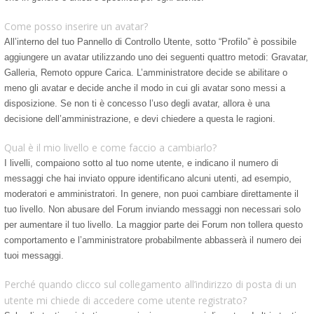
Come posso inserire un avatar?
All’interno del tuo Pannello di Controllo Utente, sotto “Profilo” è possibile
aggiungere un avatar utilizzando uno dei seguenti quattro metodi: Gravatar,
Galleria, Remoto oppure Carica. L’amministratore decide se abilitare o
meno gli avatar e decide anche il modo in cui gli avatar sono messi a
disposizione. Se non ti è concesso l’uso degli avatar, allora è una
decisione dell’amministrazione, e devi chiedere a questa le ragioni.
Qual è il mio livello e come faccio a cambiarlo?
I livelli, compaiono sotto al tuo nome utente, e indicano il numero di
messaggi che hai inviato oppure identificano alcuni utenti, ad esempio,
moderatori e amministratori. In genere, non puoi cambiare direttamente il
tuo livello. Non abusare del Forum inviando messaggi non necessari solo
per aumentare il tuo livello. La maggior parte dei Forum non tollera questo
comportamento e l’amministratore probabilmente abbasserà il numero dei
tuoi messaggi.
Perché quando clicco sul collegamento all’indirizzo di posta di un
utente mi chiede di accedere come utente registrato?