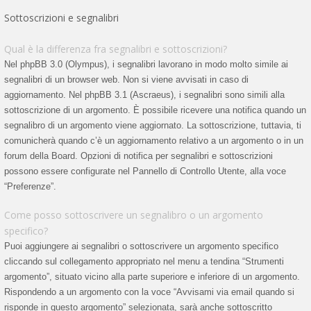
Sottoscrizioni e segnalibri
Qual è la differenza fra segnalibri e sottoscrizioni?
Nel phpBB 3.0 (Olympus), i segnalibri lavorano in modo molto simile ai
segnalibri di un browser web. Non si viene avvisati in caso di
aggiornamento. Nel phpBB 3.1 (Ascraeus), i segnalibri sono simili alla
sottoscrizione di un argomento. È possibile ricevere una notifica quando un
segnalibro di un argomento viene aggiornato. La sottoscrizione, tuttavia, ti
comunicherà quando c’è un aggiornamento relativo a un argomento o in un
forum della Board. Opzioni di notifica per segnalibri e sottoscrizioni
possono essere configurate nel Pannello di Controllo Utente, alla voce
“Preferenze”.
Come posso sottoscrivere un segnalibro o un argomento
specifico?
Puoi aggiungere ai segnalibri o sottoscrivere un argomento specifico
cliccando sul collegamento appropriato nel menu a tendina “Strumenti
argomento”, situato vicino alla parte superiore e inferiore di un argomento.
Rispondendo a un argomento con la voce “Avvisami via email quando si
risponde in questo argomento” selezionata, sarà anche sottoscritto