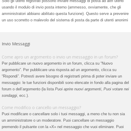
Solo gli utenti registrati possono inviare messaggi di posta ad altri utenti
usando il modulo di invio posta interno (ammesso, ovviamente, che gli
amministratori abbiano abilitato questa funzione). Questo serve a prevenire
un uso scorretto o malevolo del sistema di posta da parte di utenti anonimi
Invio Messaggi
Come apro un argomento o invio un messaggio in un forum?
Per pubblicare un nuovo argomento in un forum, clicca su “Nuovo
argomento”. Per pubblicare una risposta ad un argomento, clicca su
“Rispondi”. Potresti avere bisogno di registrarti prima di poter inviare un
messaggio: le tue funzioni disponibili sono elencate in fondo alla pagina del
forum o dell’argomento (la lista
Puoi aprire nuovi argomenti
,
Puoi votare nei
sondaggi
, ecc.).
Come modifico o cancello un messaggio?
Puoi modificare o cancellare solo i tuoi messaggi, a meno che tu non sia
un amministratore o un moderatore. Puoi cancellare un messaggio
premendo il pulsante con la «X» nel messaggio che vuoi eliminare. Puoi