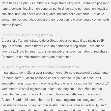
Nota bene che phpBB Limited e il proprietario di questa Board non possono
fornire consigli legali e non sono un punto di contatto per questioni legali di
qualsiasi tipo, ad eccezione di quanto indicato nella domanda “Chi devo
contattare per segnalare abusi e/o per questioni d’ordine legale concernenti
questa Board?”.
Perché non riesco a registrarmi?
È possibile l’amministratore della Board abbia bannato il tuo indirizzo IP
oppure vietato il nome utente che stai tentando di registrare. Può anche
aver disabilitato le registrazioni per impedire ai nuovi visitatori di registrarsi.
Contatta un amministratore per avere assistenza.
Mi sono registrato ma non riesco a connettermi!
Innanzitutto controlla di aver inserito nome utente e password esattamente.
Se sono corretti, allora possono esser successe un paio di cose: se il
supporto «registrazione minore» è abilitato e hai cliccato su
Ho meno di 13
anni
mentre ti stavi registrando, allora devi seguire le istruzioni che hai
ricevuto. Se questo non è il tuo caso, forse devi attivare il tuo account.
Alcune Board richiedono che tutte le nuove registrazioni vengano attivate
dall’utente stesso o dagli amministratori, prima di poter accedere. Quando
ti registri ti verrà indicato che tipo di attivazione è richiesta. Se ti è stato