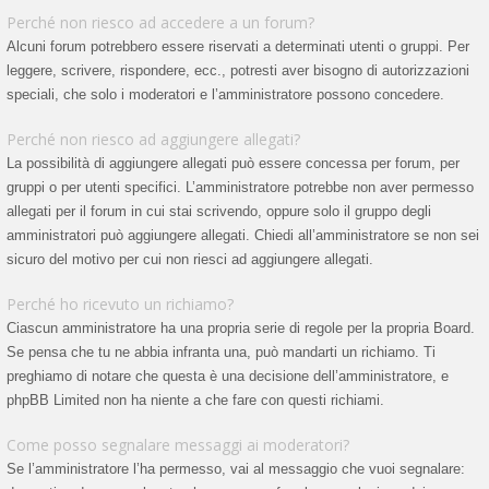
Perché non riesco ad accedere a un forum?
Alcuni forum potrebbero essere riservati a determinati utenti o gruppi. Per
leggere, scrivere, rispondere, ecc., potresti aver bisogno di autorizzazioni
speciali, che solo i moderatori e l’amministratore possono concedere.
Perché non riesco ad aggiungere allegati?
La possibilità di aggiungere allegati può essere concessa per forum, per
gruppi o per utenti specifici. L’amministratore potrebbe non aver permesso
allegati per il forum in cui stai scrivendo, oppure solo il gruppo degli
amministratori può aggiungere allegati. Chiedi all’amministratore se non sei
sicuro del motivo per cui non riesci ad aggiungere allegati.
Perché ho ricevuto un richiamo?
Ciascun amministratore ha una propria serie di regole per la propria Board.
Se pensa che tu ne abbia infranta una, può mandarti un richiamo. Ti
preghiamo di notare che questa è una decisione dell’amministratore, e
phpBB Limited non ha niente a che fare con questi richiami.
Come posso segnalare messaggi ai moderatori?
Se l’amministratore l’ha permesso, vai al messaggio che vuoi segnalare: