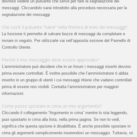
dovresti vedere un pulsante che serve per fare la segnalazione dei
messaggi. Cliccandolo sarai introdotto alla procedura necessaria per la
segnalazione dei messaggi.
Che cos’è il pulsante “Salva” nella finestra di invio dei messaggi?
La funzione ti permette di salvare bozze di messaggi da completare e
inviare in seguito. Per utilizzarle vai nell’apposita sezione del Pannello di
Controllo Utente.
Perché il mio messaggio deve essere approvato?
L’amministratore può decidere che in un forum i messaggi inseriti devono
prima essere controllati. È inoltre possibile che l’amministratore ti abbia
inserito in un gruppo di utenti i cui messaggi ritiene che vadano controllati
prima di essere resi visibili. Contatta l’amministratore per maggiori
informazioni.
Come posso spostare in cima un mio argomento?
Cliccando il collegamento “Argomento in cima” mentre lo stai leggendo,
puoi spostarlo in cima alla lista, nella prima pagina. Se non lo vedi,
significa che questa opzione è disabilitata. È anche possibile spostare in
cima gli argomenti semplicemente inserendovi un messaggio. Tuttavia, sii