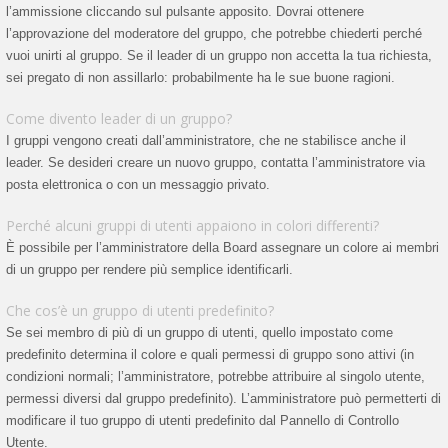
l’ammissione cliccando sul pulsante apposito. Dovrai ottenere
l’approvazione del moderatore del gruppo, che potrebbe chiederti perché
vuoi unirti al gruppo. Se il leader di un gruppo non accetta la tua richiesta,
sei pregato di non assillarlo: probabilmente ha le sue buone ragioni.
Come divento leader di un gruppo?
I gruppi vengono creati dall’amministratore, che ne stabilisce anche il
leader. Se desideri creare un nuovo gruppo, contatta l’amministratore via
posta elettronica o con un messaggio privato.
Perché alcuni gruppi di utenti appaiono in colori differenti?
È possibile per l’amministratore della Board assegnare un colore ai membri
di un gruppo per rendere più semplice identificarli.
Che cos’è un gruppo di utenti predefinito?
Se sei membro di più di un gruppo di utenti, quello impostato come
predefinito determina il colore e quali permessi di gruppo sono attivi (in
condizioni normali; l’amministratore, potrebbe attribuire al singolo utente,
permessi diversi dal gruppo predefinito). L’amministratore può permetterti di
modificare il tuo gruppo di utenti predefinito dal Pannello di Controllo
Utente.