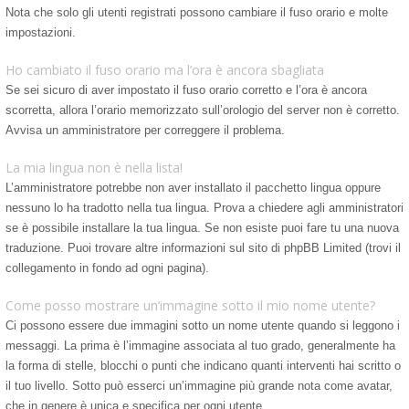
Nota che solo gli utenti registrati possono cambiare il fuso orario e molte
impostazioni.
Ho cambiato il fuso orario ma l’ora è ancora sbagliata
Se sei sicuro di aver impostato il fuso orario corretto e l’ora è ancora
scorretta, allora l’orario memorizzato sull’orologio del server non è corretto.
Avvisa un amministratore per correggere il problema.
La mia lingua non è nella lista!
L’amministratore potrebbe non aver installato il pacchetto lingua oppure
nessuno lo ha tradotto nella tua lingua. Prova a chiedere agli amministratori
se è possibile installare la tua lingua. Se non esiste puoi fare tu una nuova
traduzione. Puoi trovare altre informazioni sul sito di phpBB Limited (trovi il
collegamento in fondo ad ogni pagina).
Come posso mostrare un’immagine sotto il mio nome utente?
Ci possono essere due immagini sotto un nome utente quando si leggono i
messaggi. La prima è l’immagine associata al tuo grado, generalmente ha
la forma di stelle, blocchi o punti che indicano quanti interventi hai scritto o
il tuo livello. Sotto può esserci un’immagine più grande nota come avatar,
che in genere è unica e specifica per ogni utente.