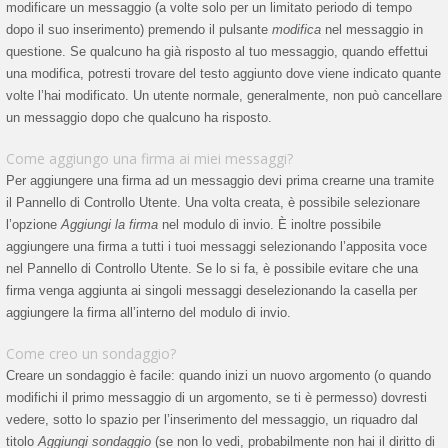
modificare un messaggio (a volte solo per un limitato periodo di tempo
dopo il suo inserimento) premendo il pulsante
modifica
nel messaggio in
questione. Se qualcuno ha già risposto al tuo messaggio, quando effettui
una modifica, potresti trovare del testo aggiunto dove viene indicato quante
volte l’hai modificato. Un utente normale, generalmente, non può cancellare
un messaggio dopo che qualcuno ha risposto.
Come aggiungo una firma ai miei messaggi?
Per aggiungere una firma ad un messaggio devi prima crearne una tramite
il Pannello di Controllo Utente. Una volta creata, è possibile selezionare
l’opzione
Aggiungi la firma
nel modulo di invio. È inoltre possibile
aggiungere una firma a tutti i tuoi messaggi selezionando l’apposita voce
nel Pannello di Controllo Utente. Se lo si fa, è possibile evitare che una
firma venga aggiunta ai singoli messaggi deselezionando la casella per
aggiungere la firma all’interno del modulo di invio.
Come creo un sondaggio?
Creare un sondaggio è facile: quando inizi un nuovo argomento (o quando
modifichi il primo messaggio di un argomento, se ti è permesso) dovresti
vedere, sotto lo spazio per l’inserimento del messaggio, un riquadro dal
titolo
Aggiungi sondaggio
(se non lo vedi, probabilmente non hai il diritto di