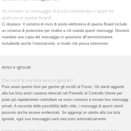
Ho ricevuto un messaggio di posta indesiderata o spam da
qualcuno in questa Board!
Ci dispiace. Il sistema di invio di posta elettronica di questa Board include
un sistema di protezione per risalire a chi manda questi messaggi. Dovresti
mandare una copia del messaggio in questione all’amministratore,
includendo anche l’intestazione, in modo che possa intervenire.
Amici e ignorati
Che cos’è la mia lista amici e ignorati?
Puoi usare queste liste per gestire gli iscritti al Forum. Gli utenti aggiunti
alla tua lista amici saranno elencati nel Pannello di Controllo Utente per
poter più rapidamente controllare se sono connessi e inviare loro messaggi
privati. A seconda delle possibilità dello stile, i messaggi di questi utenti
possono anche essere evidenziati. Se aggiungi un utente alla tua lista
ignorati, ogni suo messaggio sarà nascosto automaticamente.
Come posso aggiungere o rimuovere un utente dalla mia lista