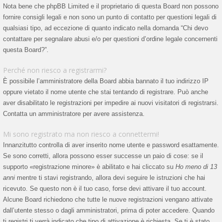
Nota bene che phpBB Limited e il proprietario di questa Board non possono
fornire consigli legali e non sono un punto di contatto per questioni legali di
qualsiasi tipo, ad eccezione di quanto indicato nella domanda “Chi devo
contattare per segnalare abusi e/o per questioni d’ordine legale concernenti
questa Board?”.
Perché non riesco a registrarmi?
È possibile l’amministratore della Board abbia bannato il tuo indirizzo IP
oppure vietato il nome utente che stai tentando di registrare. Può anche
aver disabilitato le registrazioni per impedire ai nuovi visitatori di registrarsi.
Contatta un amministratore per avere assistenza.
Mi sono registrato ma non riesco a connettermi!
Innanzitutto controlla di aver inserito nome utente e password esattamente.
Se sono corretti, allora possono esser successe un paio di cose: se il
supporto «registrazione minore» è abilitato e hai cliccato su
Ho meno di 13
anni
mentre ti stavi registrando, allora devi seguire le istruzioni che hai
ricevuto. Se questo non è il tuo caso, forse devi attivare il tuo account.
Alcune Board richiedono che tutte le nuove registrazioni vengano attivate
dall’utente stesso o dagli amministratori, prima di poter accedere. Quando
ti registri ti verrà indicato che tipo di attivazione è richiesta. Se ti è stato