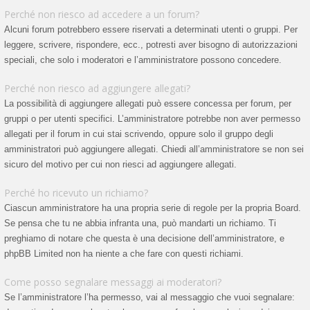
Perché non riesco ad accedere a un forum?
Alcuni forum potrebbero essere riservati a determinati utenti o gruppi. Per
leggere, scrivere, rispondere, ecc., potresti aver bisogno di autorizzazioni
speciali, che solo i moderatori e l’amministratore possono concedere.
Perché non riesco ad aggiungere allegati?
La possibilità di aggiungere allegati può essere concessa per forum, per
gruppi o per utenti specifici. L’amministratore potrebbe non aver permesso
allegati per il forum in cui stai scrivendo, oppure solo il gruppo degli
amministratori può aggiungere allegati. Chiedi all’amministratore se non sei
sicuro del motivo per cui non riesci ad aggiungere allegati.
Perché ho ricevuto un richiamo?
Ciascun amministratore ha una propria serie di regole per la propria Board.
Se pensa che tu ne abbia infranta una, può mandarti un richiamo. Ti
preghiamo di notare che questa è una decisione dell’amministratore, e
phpBB Limited non ha niente a che fare con questi richiami.
Come posso segnalare messaggi ai moderatori?
Se l’amministratore l’ha permesso, vai al messaggio che vuoi segnalare: