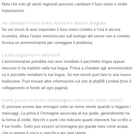
Nota che solo gli utenti registrati possono cambiare il fuso orario e molte
impostazioni.
Ho cambiato il fuso orario ma l’ora è ancora sbagliata
Se sei sicuro di aver impostato il fuso orario corretto e l’ora è ancora
scorretta, allora l’orario memorizzato sull’orologio del server non è corretto.
Avvisa un amministratore per correggere il problema.
La mia lingua non è nella lista!
L’amministratore potrebbe non aver installato il pacchetto lingua oppure
nessuno lo ha tradotto nella tua lingua. Prova a chiedere agli amministratori
se è possibile installare la tua lingua. Se non esiste puoi fare tu una nuova
traduzione. Puoi trovare altre informazioni sul sito di phpBB Limited (trovi il
collegamento in fondo ad ogni pagina).
Come posso mostrare un’immagine sotto il mio nome utente?
Ci possono essere due immagini sotto un nome utente quando si leggono i
messaggi. La prima è l’immagine associata al tuo grado, generalmente ha
la forma di stelle, blocchi o punti che indicano quanti interventi hai scritto o
il tuo livello. Sotto può esserci un’immagine più grande nota come avatar,
che in genere è unica e specifica per ogni utente.