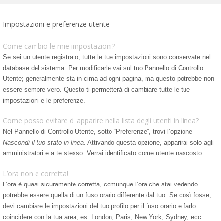
Impostazioni e preferenze utente
Come cambio le mie impostazioni?
Se sei un utente registrato, tutte le tue impostazioni sono conservate nel
database del sistema. Per modificarle vai sul tuo Pannello di Controllo
Utente; generalmente sta in cima ad ogni pagina, ma questo potrebbe non
essere sempre vero. Questo ti permetterà di cambiare tutte le tue
impostazioni e le preferenze.
Come posso evitare di apparire nella lista degli utenti in linea?
Nel Pannello di Controllo Utente, sotto “Preferenze”, trovi l’opzione
Nascondi il tuo stato in linea
. Attivando questa opzione, apparirai solo agli
amministratori e a te stesso. Verrai identificato come utente nascosto.
L’ora non è corretta!
L’ora è quasi sicuramente corretta, comunque l’ora che stai vedendo
potrebbe essere quella di un fuso orario differente dal tuo. Se così fosse,
devi cambiare le impostazioni del tuo profilo per il fuso orario e farlo
coincidere con la tua area, es. London, Paris, New York, Sydney, ecc.