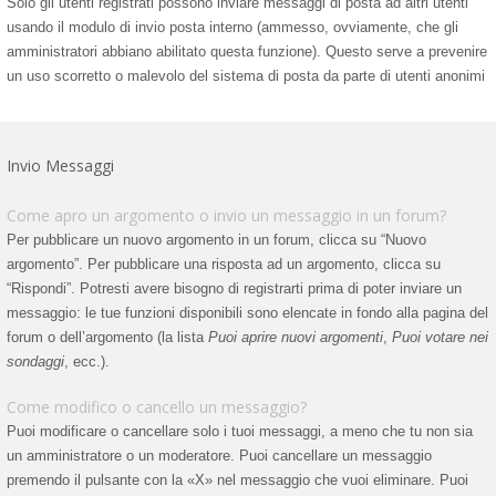
Solo gli utenti registrati possono inviare messaggi di posta ad altri utenti
usando il modulo di invio posta interno (ammesso, ovviamente, che gli
amministratori abbiano abilitato questa funzione). Questo serve a prevenire
un uso scorretto o malevolo del sistema di posta da parte di utenti anonimi
Invio Messaggi
Come apro un argomento o invio un messaggio in un forum?
Per pubblicare un nuovo argomento in un forum, clicca su “Nuovo
argomento”. Per pubblicare una risposta ad un argomento, clicca su
“Rispondi”. Potresti avere bisogno di registrarti prima di poter inviare un
messaggio: le tue funzioni disponibili sono elencate in fondo alla pagina del
forum o dell’argomento (la lista
Puoi aprire nuovi argomenti
,
Puoi votare nei
sondaggi
, ecc.).
Come modifico o cancello un messaggio?
Puoi modificare o cancellare solo i tuoi messaggi, a meno che tu non sia
un amministratore o un moderatore. Puoi cancellare un messaggio
premendo il pulsante con la «X» nel messaggio che vuoi eliminare. Puoi