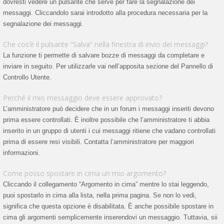
dovresti vedere un pulsante che serve per fare la segnalazione dei
messaggi. Cliccandolo sarai introdotto alla procedura necessaria per la
segnalazione dei messaggi.
Che cos’è il pulsante “Salva” nella finestra di invio dei messaggi?
La funzione ti permette di salvare bozze di messaggi da completare e
inviare in seguito. Per utilizzarle vai nell’apposita sezione del Pannello di
Controllo Utente.
Perché il mio messaggio deve essere approvato?
L’amministratore può decidere che in un forum i messaggi inseriti devono
prima essere controllati. È inoltre possibile che l’amministratore ti abbia
inserito in un gruppo di utenti i cui messaggi ritiene che vadano controllati
prima di essere resi visibili. Contatta l’amministratore per maggiori
informazioni.
Come posso spostare in cima un mio argomento?
Cliccando il collegamento “Argomento in cima” mentre lo stai leggendo,
puoi spostarlo in cima alla lista, nella prima pagina. Se non lo vedi,
significa che questa opzione è disabilitata. È anche possibile spostare in
cima gli argomenti semplicemente inserendovi un messaggio. Tuttavia, sii