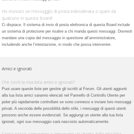
Ho ricevuto un messaggio di posta indesiderata o spam da
qualcuno in questa Board!
Ci dispiace. Il sistema di invio di posta elettronica di questa Board include
un sistema di protezione per risalire a chi manda questi messaggi. Dovresti
mandare una copia del messaggio in questione all’amministratore,
includendo anche l’intestazione, in modo che possa intervenire.
Amici e ignorati
Che cos’è la mia lista amici e ignorati?
Puoi usare queste liste per gestire gli iscritti al Forum. Gli utenti aggiunti
alla tua lista amici saranno elencati nel Pannello di Controllo Utente per
poter più rapidamente controllare se sono connessi e inviare loro messaggi
privati. A seconda delle possibilità dello stile, i messaggi di questi utenti
possono anche essere evidenziati. Se aggiungi un utente alla tua lista
ignorati, ogni suo messaggio sarà nascosto automaticamente.
Come posso aggiungere o rimuovere un utente dalla mia lista