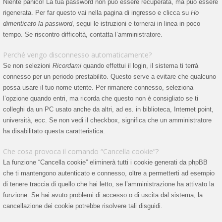
Niente panico! La tua password non può essere recuperata, ma può essere
rigenerata. Per far questo vai nella pagina di ingresso e clicca su
Ho
dimenticato la password
, segui le istruzioni e tornerai in linea in poco
tempo. Se riscontro difficoltà, contatta l’amministratore.
Perché vengo disconnesso automaticamente?
Se non selezioni
Ricordami
quando effettui il login, il sistema ti terrà
connesso per un periodo prestabilito. Questo serve a evitare che qualcuno
possa usare il tuo nome utente. Per rimanere connesso, seleziona
l’opzione quando entri, ma ricorda che questo non è consigliato se ti
colleghi da un PC usato anche da altri, ad es. in biblioteca, Internet point,
università, ecc. Se non vedi il checkbox, significa che un amministratore
ha disabilitato questa caratteristica.
Che cosa provoca il comando “Cancella cookie”?
La funzione “Cancella cookie” eliminerà tutti i cookie generati da phpBB
che ti mantengono autenticato e connesso, oltre a permetterti ad esempio
di tenere traccia di quello che hai letto, se l’amministrazione ha attivato la
funzione. Se hai avuto problemi di accesso o di uscita dal sistema, la
cancellazione dei cookie potrebbe risolvere tali disguidi.