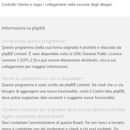
Controllo Utente e segui i collegamenti nella sezione degli allegati.
Informazioni su phpBB
Chi ha scritto questo programma?
Questo programma (nella sua forma originale) è prodotto e rilasciato da
phpBB Limited
. È reso disponibile sotto la GNU General Public Licence
versione 2 (GPL-2.0) e può essere liberamente distribuito; clicca sul
collegamento per maggiori informazioni.
Perché la caratteristica X non è disponibile?
Questo programma è stato scritto da phpBB Limited. Se credi che ci sia
bisogno di aggiungere una nuova funzionalità, visita il
Centro Idee phpBB
,
dove potrai supportare idee esistenti o suggerire nuove funzionalità.
Chi devo contattare per segnalare abusi e/o per questioni d’ordine
legale concernenti questa Board?
Devi contattare l’amministratore di questa Board. Se non riesci a trovarlo,
prova a contattare uno dei moderatori e chiedi a chi puoi rivolgerti. Se