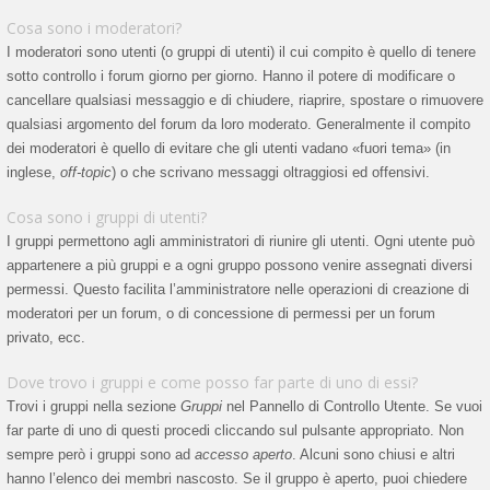
Cosa sono i moderatori?
I moderatori sono utenti (o gruppi di utenti) il cui compito è quello di tenere
sotto controllo i forum giorno per giorno. Hanno il potere di modificare o
cancellare qualsiasi messaggio e di chiudere, riaprire, spostare o rimuovere
qualsiasi argomento del forum da loro moderato. Generalmente il compito
dei moderatori è quello di evitare che gli utenti vadano «fuori tema» (in
inglese,
off-topic
) o che scrivano messaggi oltraggiosi ed offensivi.
Cosa sono i gruppi di utenti?
I gruppi permettono agli amministratori di riunire gli utenti. Ogni utente può
appartenere a più gruppi e a ogni gruppo possono venire assegnati diversi
permessi. Questo facilita l’amministratore nelle operazioni di creazione di
moderatori per un forum, o di concessione di permessi per un forum
privato, ecc.
Dove trovo i gruppi e come posso far parte di uno di essi?
Trovi i gruppi nella sezione
Gruppi
nel Pannello di Controllo Utente. Se vuoi
far parte di uno di questi procedi cliccando sul pulsante appropriato. Non
sempre però i gruppi sono ad
accesso aperto
. Alcuni sono chiusi e altri
hanno l’elenco dei membri nascosto. Se il gruppo è aperto, puoi chiedere