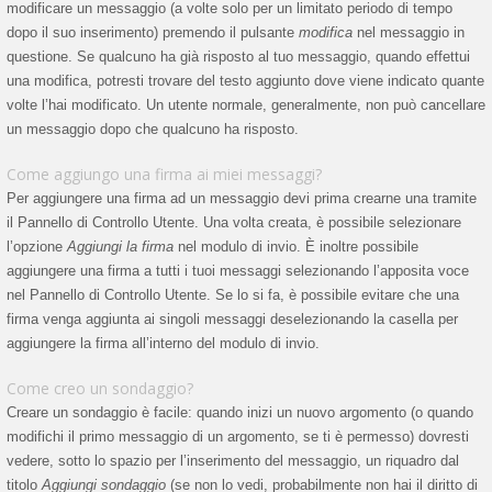
modificare un messaggio (a volte solo per un limitato periodo di tempo
dopo il suo inserimento) premendo il pulsante
modifica
nel messaggio in
questione. Se qualcuno ha già risposto al tuo messaggio, quando effettui
una modifica, potresti trovare del testo aggiunto dove viene indicato quante
volte l’hai modificato. Un utente normale, generalmente, non può cancellare
un messaggio dopo che qualcuno ha risposto.
Come aggiungo una firma ai miei messaggi?
Per aggiungere una firma ad un messaggio devi prima crearne una tramite
il Pannello di Controllo Utente. Una volta creata, è possibile selezionare
l’opzione
Aggiungi la firma
nel modulo di invio. È inoltre possibile
aggiungere una firma a tutti i tuoi messaggi selezionando l’apposita voce
nel Pannello di Controllo Utente. Se lo si fa, è possibile evitare che una
firma venga aggiunta ai singoli messaggi deselezionando la casella per
aggiungere la firma all’interno del modulo di invio.
Come creo un sondaggio?
Creare un sondaggio è facile: quando inizi un nuovo argomento (o quando
modifichi il primo messaggio di un argomento, se ti è permesso) dovresti
vedere, sotto lo spazio per l’inserimento del messaggio, un riquadro dal
titolo
Aggiungi sondaggio
(se non lo vedi, probabilmente non hai il diritto di