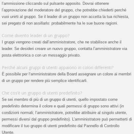
l’ammissione cliccando sul pulsante apposito. Dovrai ottenere
l’approvazione del moderatore del gruppo, che potrebbe chiederti perché
vuoi unirti al gruppo. Se il leader di un gruppo non accetta la tua richiesta,
sei pregato di non assillarlo: probabilmente ha le sue buone ragioni.
Come divento leader di un gruppo?
I gruppi vengono creati dall’amministratore, che ne stabilisce anche il
leader. Se desideri creare un nuovo gruppo, contatta l’amministratore via
posta elettronica o con un messaggio privato.
Perché alcuni gruppi di utenti appaiono in colori differenti?
È possibile per l’amministratore della Board assegnare un colore ai membri
di un gruppo per rendere più semplice identificarli.
Che cos’è un gruppo di utenti predefinito?
Se sei membro di più di un gruppo di utenti, quello impostato come
predefinito determina il colore e quali permessi di gruppo sono attivi (in
condizioni normali; l’amministratore, potrebbe attribuire al singolo utente,
permessi diversi dal gruppo predefinito). L’amministratore può permetterti di
modificare il tuo gruppo di utenti predefinito dal Pannello di Controllo
Utente.