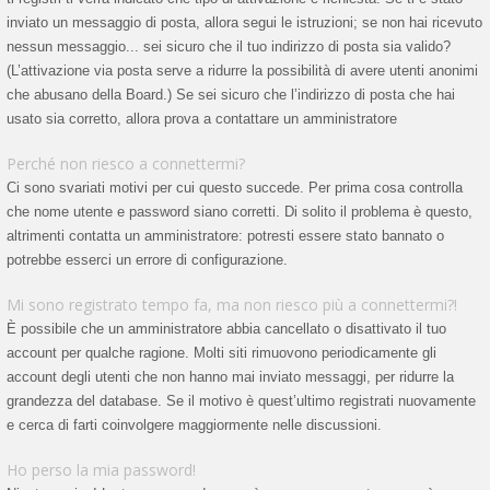
inviato un messaggio di posta, allora segui le istruzioni; se non hai ricevuto
nessun messaggio... sei sicuro che il tuo indirizzo di posta sia valido?
(L’attivazione via posta serve a ridurre la possibilità di avere utenti anonimi
che abusano della Board.) Se sei sicuro che l’indirizzo di posta che hai
usato sia corretto, allora prova a contattare un amministratore
Perché non riesco a connettermi?
Ci sono svariati motivi per cui questo succede. Per prima cosa controlla
che nome utente e password siano corretti. Di solito il problema è questo,
altrimenti contatta un amministratore: potresti essere stato bannato o
potrebbe esserci un errore di configurazione.
Mi sono registrato tempo fa, ma non riesco più a connettermi?!
È possibile che un amministratore abbia cancellato o disattivato il tuo
account per qualche ragione. Molti siti rimuovono periodicamente gli
account degli utenti che non hanno mai inviato messaggi, per ridurre la
grandezza del database. Se il motivo è quest’ultimo registrati nuovamente
e cerca di farti coinvolgere maggiormente nelle discussioni.
Ho perso la mia password!