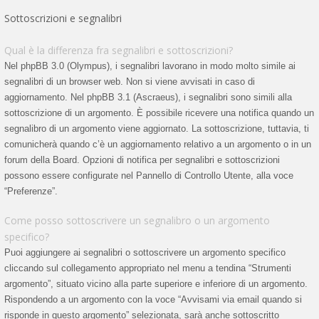
Sottoscrizioni e segnalibri
Qual è la differenza fra segnalibri e sottoscrizioni?
Nel phpBB 3.0 (Olympus), i segnalibri lavorano in modo molto simile ai
segnalibri di un browser web. Non si viene avvisati in caso di
aggiornamento. Nel phpBB 3.1 (Ascraeus), i segnalibri sono simili alla
sottoscrizione di un argomento. È possibile ricevere una notifica quando un
segnalibro di un argomento viene aggiornato. La sottoscrizione, tuttavia, ti
comunicherà quando c’è un aggiornamento relativo a un argomento o in un
forum della Board. Opzioni di notifica per segnalibri e sottoscrizioni
possono essere configurate nel Pannello di Controllo Utente, alla voce
“Preferenze”.
Come posso sottoscrivere un segnalibro o un argomento
specifico?
Puoi aggiungere ai segnalibri o sottoscrivere un argomento specifico
cliccando sul collegamento appropriato nel menu a tendina “Strumenti
argomento”, situato vicino alla parte superiore e inferiore di un argomento.
Rispondendo a un argomento con la voce “Avvisami via email quando si
risponde in questo argomento” selezionata, sarà anche sottoscritto