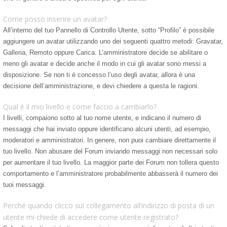
Come posso inserire un avatar?
All’interno del tuo Pannello di Controllo Utente, sotto “Profilo” è possibile
aggiungere un avatar utilizzando uno dei seguenti quattro metodi: Gravatar,
Galleria, Remoto oppure Carica. L’amministratore decide se abilitare o
meno gli avatar e decide anche il modo in cui gli avatar sono messi a
disposizione. Se non ti è concesso l’uso degli avatar, allora è una
decisione dell’amministrazione, e devi chiedere a questa le ragioni.
Qual è il mio livello e come faccio a cambiarlo?
I livelli, compaiono sotto al tuo nome utente, e indicano il numero di
messaggi che hai inviato oppure identificano alcuni utenti, ad esempio,
moderatori e amministratori. In genere, non puoi cambiare direttamente il
tuo livello. Non abusare del Forum inviando messaggi non necessari solo
per aumentare il tuo livello. La maggior parte dei Forum non tollera questo
comportamento e l’amministratore probabilmente abbasserà il numero dei
tuoi messaggi.
Perché quando clicco sul collegamento all’indirizzo di posta di un
utente mi chiede di accedere come utente registrato?