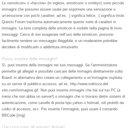
Le «emoticon» o «faccine» (in inglese,
emoticons
o
smileys
) sono piccole
immagini che possono essere usate per esprimere una sensazione o
un’emozione con pochi caratteri; ad es. :) significa felice, :( significa triste.
Questo Forum trasforma automaticamente queste serie di caratteri in
immagini. La lista completa delle emoticon è visibile nella pagina di invio
messaggi. Cerca di non esagerare nell’uso delle emoticon, possono
facilmente rendere un messaggio illeggibile, e un moderatore potrebbe
decidere di modificarlo o addirittura rimuoverlo.
Posso inserire delle immagini?
Sì, puoi inserire delle immagini nei tuoi messaggi. Se l’amministratore
permette gli allegati è possibile caricare delle immagini direttamente sulla
Board; in alternativa devi creare un collegamento a un’immagine ospitata
su un server di pubblico accesso, ad es. http://www.indirizzo-del-
sito.com/immagine.gif. Non puoi inserire immagini che hai sul tuo PC (a
meno che non abbia un server!) o immagini che si trovano dietro sistemi di
autenticazione, come caselle di posta tipo yahoo o hotmail, siti protetti da
codici di accesso, ecc. Per inserire l’immagine, puoi usare il comando
BBCode [img].
Che cosa sono gli annunci globali?