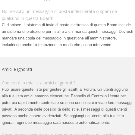
Ho ricevuto un messaggio di posta indesiderata o spam da
qualcuno in questa Board!
Ci dispiace. Il sistema di invio di posta elettronica di questa Board include
un sistema di protezione per risalire a chi manda questi messaggi. Dovresti
mandare una copia del messaggio in questione all’amministratore,
includendo anche l’intestazione, in modo che possa intervenire.
Amici e ignorati
Che cos’è la mia lista amici e ignorati?
Puoi usare queste liste per gestire gli iscritti al Forum. Gli utenti aggiunti
alla tua lista amici saranno elencati nel Pannello di Controllo Utente per
poter più rapidamente controllare se sono connessi e inviare loro messaggi
privati. A seconda delle possibilità dello stile, i messaggi di questi utenti
possono anche essere evidenziati. Se aggiungi un utente alla tua lista
ignorati, ogni suo messaggio sarà nascosto automaticamente.
Come posso aggiungere o rimuovere un utente dalla mia lista