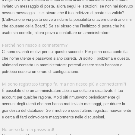
inviato un messaggio di posta, allora segui le istruzioni; se non hai ricevuto
nessun messaggio... sei sicuro che il tuo indirizzo di posta sia valido?
(L’attivazione via posta serve a ridurre la possibilità di avere utenti anonimi
che abusano della Board.) Se sei sicuro che l’indirizzo di posta che hai
usato sia corretto, allora prova a contattare un amministratore
Perché non riesco a connettermi?
Ci sono svariati motivi per cui questo succede. Per prima cosa controlla
che nome utente e password siano corretti. Di solito il problema è questo,
altrimenti contatta un amministratore: potresti essere stato bannato o
potrebbe esserci un errore di configurazione.
Mi sono registrato tempo fa, ma non riesco più a connettermi?!
È possibile che un amministratore abbia cancellato o disattivato il tuo
account per qualche ragione. Molti siti rimuovono periodicamente gli
account degli utenti che non hanno mai inviato messaggi, per ridurre la
grandezza del database. Se il motivo è quest’ultimo registrati nuovamente
e cerca di farti coinvolgere maggiormente nelle discussioni.
Ho perso la mia password!