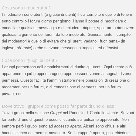
Cosa sono i moderatori?
I moderatori sono utenti (o gruppi di utenti) il cui compito è quello di tenere
sotto controllo i forum giorno per giorno. Hanno il potere di modificare o
cancellare qualsiasi messaggio e di chiudere, riaprire, spostare o rimuovere
qualsiasi argomento del forum da loro moderato. Generalmente il compito
dei moderatori è quello di evitare che gli utenti vadano «fuori tema» (in
inglese,
off-topic
) o che scrivano messaggi oltraggiosi ed offensivi.
Cosa sono i gruppi di utenti?
I gruppi permettono agli amministratori di riunire gli utenti. Ogni utente può
appartenere a più gruppi e a ogni gruppo possono venire assegnati diversi
permessi. Questo facilita l’amministratore nelle operazioni di creazione di
moderatori per un forum, o di concessione di permessi per un forum
privato, ecc.
Dove trovo i gruppi e come posso far parte di uno di essi?
Trovi i gruppi nella sezione
Gruppi
nel Pannello di Controllo Utente. Se vuoi
far parte di uno di questi procedi cliccando sul pulsante appropriato. Non
sempre però i gruppi sono ad
accesso aperto
. Alcuni sono chiusi e altri
hanno l’elenco dei membri nascosto. Se il gruppo è aperto, puoi chiedere