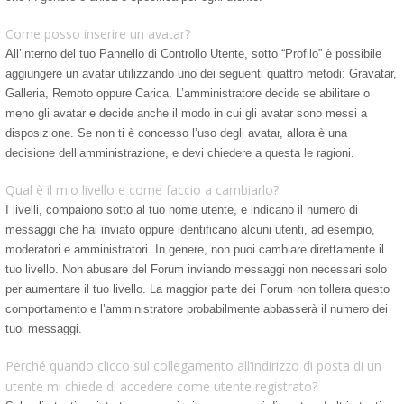
Come posso inserire un avatar?
All’interno del tuo Pannello di Controllo Utente, sotto “Profilo” è possibile
aggiungere un avatar utilizzando uno dei seguenti quattro metodi: Gravatar,
Galleria, Remoto oppure Carica. L’amministratore decide se abilitare o
meno gli avatar e decide anche il modo in cui gli avatar sono messi a
disposizione. Se non ti è concesso l’uso degli avatar, allora è una
decisione dell’amministrazione, e devi chiedere a questa le ragioni.
Qual è il mio livello e come faccio a cambiarlo?
I livelli, compaiono sotto al tuo nome utente, e indicano il numero di
messaggi che hai inviato oppure identificano alcuni utenti, ad esempio,
moderatori e amministratori. In genere, non puoi cambiare direttamente il
tuo livello. Non abusare del Forum inviando messaggi non necessari solo
per aumentare il tuo livello. La maggior parte dei Forum non tollera questo
comportamento e l’amministratore probabilmente abbasserà il numero dei
tuoi messaggi.
Perché quando clicco sul collegamento all’indirizzo di posta di un
utente mi chiede di accedere come utente registrato?