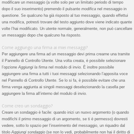
modificare un messaggio (a volte solo per un limitato periodo di tempo
dopo il suo inserimento) premendo il pulsante
modifica
nel messaggio in
questione. Se qualcuno ha già risposto al tuo messaggio, quando effettui
una modifica, potresti trovare del testo aggiunto dove viene indicato quante
volte l’hai modificato. Un utente normale, generalmente, non può cancellare
un messaggio dopo che qualcuno ha risposto.
Come aggiungo una firma ai miei messaggi?
Per aggiungere una firma ad un messaggio devi prima crearne una tramite
il Pannello di Controllo Utente. Una volta creata, è possibile selezionare
l’opzione
Aggiungi la firma
nel modulo di invio. È inoltre possibile
aggiungere una firma a tutti i tuoi messaggi selezionando l’apposita voce
nel Pannello di Controllo Utente. Se lo si fa, è possibile evitare che una
firma venga aggiunta ai singoli messaggi deselezionando la casella per
aggiungere la firma all’interno del modulo di invio.
Come creo un sondaggio?
Creare un sondaggio è facile: quando inizi un nuovo argomento (o quando
modifichi il primo messaggio di un argomento, se ti è permesso) dovresti
vedere, sotto lo spazio per l’inserimento del messaggio, un riquadro dal
titolo
Aggiungi sondaggio
(se non lo vedi, probabilmente non hai il diritto di