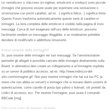
Le «emoticon» o «faccine» (in inglese,
emoticons
o
smileys
) sono piccole
immagini che possono essere usate per esprimere una sensazione o
un’emozione con pochi caratteri; ad es. :) significa felice, :( significa triste.
Questo Forum trasforma automaticamente queste serie di caratteri in
immagini. La lista completa delle emoticon è visibile nella pagina di invio
messaggi. Cerca di non esagerare nell’uso delle emoticon, possono
facilmente rendere un messaggio illeggibile, e un moderatore potrebbe
decidere di modificarlo o addirittura rimuoverlo.
Posso inserire delle immagini?
Sì, puoi inserire delle immagini nei tuoi messaggi. Se l’amministratore
permette gli allegati è possibile caricare delle immagini direttamente sulla
Board; in alternativa devi creare un collegamento a un’immagine ospitata
su un server di pubblico accesso, ad es. http://www.indirizzo-del-
sito.com/immagine.gif. Non puoi inserire immagini che hai sul tuo PC (a
meno che non abbia un server!) o immagini che si trovano dietro sistemi di
autenticazione, come caselle di posta tipo yahoo o hotmail, siti protetti da
codici di accesso, ecc. Per inserire l’immagine, puoi usare il comando
BBCode [img].
Che cosa sono gli annunci globali?