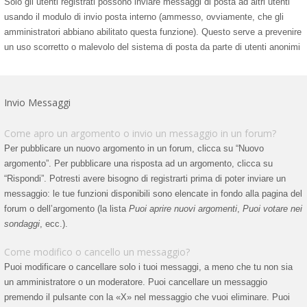
Solo gli utenti registrati possono inviare messaggi di posta ad altri utenti
usando il modulo di invio posta interno (ammesso, ovviamente, che gli
amministratori abbiano abilitato questa funzione). Questo serve a prevenire
un uso scorretto o malevolo del sistema di posta da parte di utenti anonimi
Invio Messaggi
Come apro un argomento o invio un messaggio in un forum?
Per pubblicare un nuovo argomento in un forum, clicca su “Nuovo
argomento”. Per pubblicare una risposta ad un argomento, clicca su
“Rispondi”. Potresti avere bisogno di registrarti prima di poter inviare un
messaggio: le tue funzioni disponibili sono elencate in fondo alla pagina del
forum o dell’argomento (la lista
Puoi aprire nuovi argomenti
,
Puoi votare nei
sondaggi
, ecc.).
Come modifico o cancello un messaggio?
Puoi modificare o cancellare solo i tuoi messaggi, a meno che tu non sia
un amministratore o un moderatore. Puoi cancellare un messaggio
premendo il pulsante con la «X» nel messaggio che vuoi eliminare. Puoi