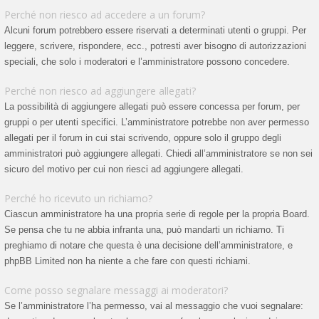
Perché non riesco ad accedere a un forum?
Alcuni forum potrebbero essere riservati a determinati utenti o gruppi. Per
leggere, scrivere, rispondere, ecc., potresti aver bisogno di autorizzazioni
speciali, che solo i moderatori e l’amministratore possono concedere.
Perché non riesco ad aggiungere allegati?
La possibilità di aggiungere allegati può essere concessa per forum, per
gruppi o per utenti specifici. L’amministratore potrebbe non aver permesso
allegati per il forum in cui stai scrivendo, oppure solo il gruppo degli
amministratori può aggiungere allegati. Chiedi all’amministratore se non sei
sicuro del motivo per cui non riesci ad aggiungere allegati.
Perché ho ricevuto un richiamo?
Ciascun amministratore ha una propria serie di regole per la propria Board.
Se pensa che tu ne abbia infranta una, può mandarti un richiamo. Ti
preghiamo di notare che questa è una decisione dell’amministratore, e
phpBB Limited non ha niente a che fare con questi richiami.
Come posso segnalare messaggi ai moderatori?
Se l’amministratore l’ha permesso, vai al messaggio che vuoi segnalare: