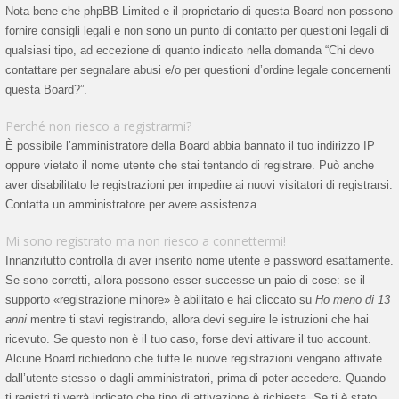
Nota bene che phpBB Limited e il proprietario di questa Board non possono
fornire consigli legali e non sono un punto di contatto per questioni legali di
qualsiasi tipo, ad eccezione di quanto indicato nella domanda “Chi devo
contattare per segnalare abusi e/o per questioni d’ordine legale concernenti
questa Board?”.
Perché non riesco a registrarmi?
È possibile l’amministratore della Board abbia bannato il tuo indirizzo IP
oppure vietato il nome utente che stai tentando di registrare. Può anche
aver disabilitato le registrazioni per impedire ai nuovi visitatori di registrarsi.
Contatta un amministratore per avere assistenza.
Mi sono registrato ma non riesco a connettermi!
Innanzitutto controlla di aver inserito nome utente e password esattamente.
Se sono corretti, allora possono esser successe un paio di cose: se il
supporto «registrazione minore» è abilitato e hai cliccato su
Ho meno di 13
anni
mentre ti stavi registrando, allora devi seguire le istruzioni che hai
ricevuto. Se questo non è il tuo caso, forse devi attivare il tuo account.
Alcune Board richiedono che tutte le nuove registrazioni vengano attivate
dall’utente stesso o dagli amministratori, prima di poter accedere. Quando
ti registri ti verrà indicato che tipo di attivazione è richiesta. Se ti è stato