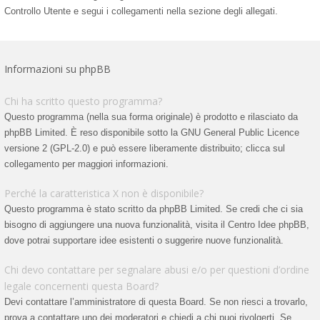
Controllo Utente e segui i collegamenti nella sezione degli allegati.
Informazioni su phpBB
Chi ha scritto questo programma?
Questo programma (nella sua forma originale) è prodotto e rilasciato da
phpBB Limited
. È reso disponibile sotto la GNU General Public Licence
versione 2 (GPL-2.0) e può essere liberamente distribuito; clicca sul
collegamento per maggiori informazioni.
Perché la caratteristica X non è disponibile?
Questo programma è stato scritto da phpBB Limited. Se credi che ci sia
bisogno di aggiungere una nuova funzionalità, visita il
Centro Idee phpBB
,
dove potrai supportare idee esistenti o suggerire nuove funzionalità.
Chi devo contattare per segnalare abusi e/o per questioni d’ordine
legale concernenti questa Board?
Devi contattare l’amministratore di questa Board. Se non riesci a trovarlo,
prova a contattare uno dei moderatori e chiedi a chi puoi rivolgerti. Se