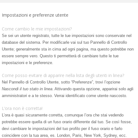
Impostazioni e preferenze utente
Come cambio le mie impostazioni?
Se sei un utente registrato, tutte le tue impostazioni sono conservate nel
database del sistema. Per modificarle vai sul tuo Pannello di Controllo
Utente; generalmente sta in cima ad ogni pagina, ma questo potrebbe non
essere sempre vero. Questo ti permetterà di cambiare tutte le tue
impostazioni e le preferenze.
Come posso evitare di apparire nella lista degli utenti in linea?
Nel Pannello di Controllo Utente, sotto “Preferenze”, trovi l’opzione
Nascondi il tuo stato in linea
. Attivando questa opzione, apparirai solo agli
amministratori e a te stesso. Verrai identificato come utente nascosto.
L’ora non è corretta!
L’ora è quasi sicuramente corretta, comunque l’ora che stai vedendo
potrebbe essere quella di un fuso orario differente dal tuo. Se così fosse,
devi cambiare le impostazioni del tuo profilo per il fuso orario e farlo
coincidere con la tua area, es. London, Paris, New York, Sydney, ecc.