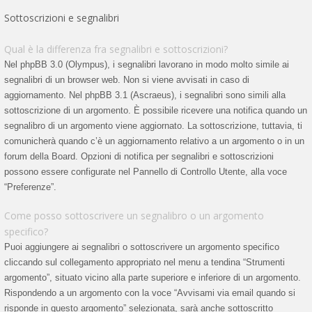
Sottoscrizioni e segnalibri
Qual è la differenza fra segnalibri e sottoscrizioni?
Nel phpBB 3.0 (Olympus), i segnalibri lavorano in modo molto simile ai
segnalibri di un browser web. Non si viene avvisati in caso di
aggiornamento. Nel phpBB 3.1 (Ascraeus), i segnalibri sono simili alla
sottoscrizione di un argomento. È possibile ricevere una notifica quando un
segnalibro di un argomento viene aggiornato. La sottoscrizione, tuttavia, ti
comunicherà quando c’è un aggiornamento relativo a un argomento o in un
forum della Board. Opzioni di notifica per segnalibri e sottoscrizioni
possono essere configurate nel Pannello di Controllo Utente, alla voce
“Preferenze”.
Come posso sottoscrivere un segnalibro o un argomento
specifico?
Puoi aggiungere ai segnalibri o sottoscrivere un argomento specifico
cliccando sul collegamento appropriato nel menu a tendina “Strumenti
argomento”, situato vicino alla parte superiore e inferiore di un argomento.
Rispondendo a un argomento con la voce “Avvisami via email quando si
risponde in questo argomento” selezionata, sarà anche sottoscritto