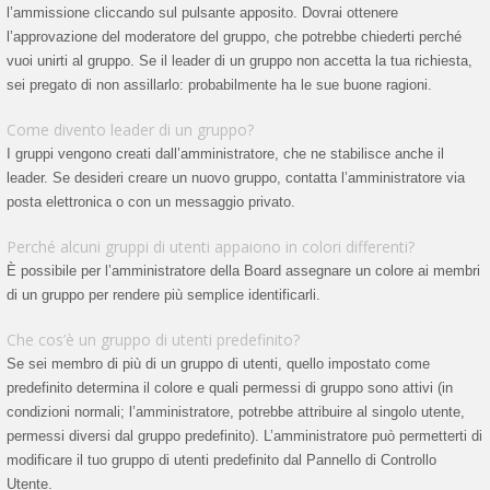
l’ammissione cliccando sul pulsante apposito. Dovrai ottenere
l’approvazione del moderatore del gruppo, che potrebbe chiederti perché
vuoi unirti al gruppo. Se il leader di un gruppo non accetta la tua richiesta,
sei pregato di non assillarlo: probabilmente ha le sue buone ragioni.
Come divento leader di un gruppo?
I gruppi vengono creati dall’amministratore, che ne stabilisce anche il
leader. Se desideri creare un nuovo gruppo, contatta l’amministratore via
posta elettronica o con un messaggio privato.
Perché alcuni gruppi di utenti appaiono in colori differenti?
È possibile per l’amministratore della Board assegnare un colore ai membri
di un gruppo per rendere più semplice identificarli.
Che cos’è un gruppo di utenti predefinito?
Se sei membro di più di un gruppo di utenti, quello impostato come
predefinito determina il colore e quali permessi di gruppo sono attivi (in
condizioni normali; l’amministratore, potrebbe attribuire al singolo utente,
permessi diversi dal gruppo predefinito). L’amministratore può permetterti di
modificare il tuo gruppo di utenti predefinito dal Pannello di Controllo
Utente.