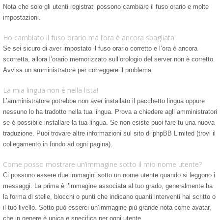
Nota che solo gli utenti registrati possono cambiare il fuso orario e molte
impostazioni.
Ho cambiato il fuso orario ma l’ora è ancora sbagliata
Se sei sicuro di aver impostato il fuso orario corretto e l’ora è ancora
scorretta, allora l’orario memorizzato sull’orologio del server non è corretto.
Avvisa un amministratore per correggere il problema.
La mia lingua non è nella lista!
L’amministratore potrebbe non aver installato il pacchetto lingua oppure
nessuno lo ha tradotto nella tua lingua. Prova a chiedere agli amministratori
se è possibile installare la tua lingua. Se non esiste puoi fare tu una nuova
traduzione. Puoi trovare altre informazioni sul sito di phpBB Limited (trovi il
collegamento in fondo ad ogni pagina).
Come posso mostrare un’immagine sotto il mio nome utente?
Ci possono essere due immagini sotto un nome utente quando si leggono i
messaggi. La prima è l’immagine associata al tuo grado, generalmente ha
la forma di stelle, blocchi o punti che indicano quanti interventi hai scritto o
il tuo livello. Sotto può esserci un’immagine più grande nota come avatar,
che in genere è unica e specifica per ogni utente.