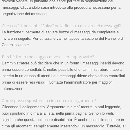
dovresti vedere un pulsante che serve per fare la segnalazione dei
messaggi. Cliccandolo sarai introdotto alla procedura necessaria per la
segnalazione dei messaggi.
Che cos’è il pulsante “Salva” nella finestra di invio dei messaggi?
La funzione ti permette di salvare bozze di messaggi da completare e
inviare in seguito. Per utilizzarle vai nell’apposita sezione del Pannello di
Controllo Utente.
Perché il mio messaggio deve essere approvato?
L’amministratore può decidere che in un forum i messaggi inseriti devono
prima essere controllati. È inoltre possibile che l’amministratore ti abbia
inserito in un gruppo di utenti i cui messaggi ritiene che vadano controllati
prima di essere resi visibili. Contatta l’amministratore per maggiori
informazioni.
Come posso spostare in cima un mio argomento?
Cliccando il collegamento “Argomento in cima” mentre lo stai leggendo,
puoi spostarlo in cima alla lista, nella prima pagina. Se non lo vedi,
significa che questa opzione è disabilitata. È anche possibile spostare in
cima gli argomenti semplicemente inserendovi un messaggio. Tuttavia, sii