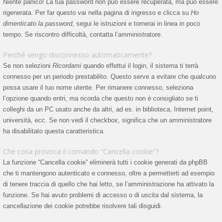
Niente panico! La tua password non può essere recuperata, ma può essere
rigenerata. Per far questo vai nella pagina di ingresso e clicca su
Ho
dimenticato la password
, segui le istruzioni e tornerai in linea in poco
tempo. Se riscontro difficoltà, contatta l’amministratore.
Perché vengo disconnesso automaticamente?
Se non selezioni
Ricordami
quando effettui il login, il sistema ti terrà
connesso per un periodo prestabilito. Questo serve a evitare che qualcuno
possa usare il tuo nome utente. Per rimanere connesso, seleziona
l’opzione quando entri, ma ricorda che questo non è consigliato se ti
colleghi da un PC usato anche da altri, ad es. in biblioteca, Internet point,
università, ecc. Se non vedi il checkbox, significa che un amministratore
ha disabilitato questa caratteristica.
Che cosa provoca il comando “Cancella cookie”?
La funzione “Cancella cookie” eliminerà tutti i cookie generati da phpBB
che ti mantengono autenticato e connesso, oltre a permetterti ad esempio
di tenere traccia di quello che hai letto, se l’amministrazione ha attivato la
funzione. Se hai avuto problemi di accesso o di uscita dal sistema, la
cancellazione dei cookie potrebbe risolvere tali disguidi.