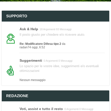
SUPPORTO
Ask & Help
18 Argomenti 93 Messaggi
Il posto giusto per chiedere e/o ricevere aiuto.
Re: Modificatore Difesa tipo 2
da
radan74
oggi, 6:52
Suggerimenti
0 Argomenti 0 Messaggi
Lo spazio per le vostre idee, suggerimenti e/o eventuali
ottimizzazioni
Nessun messaggio
REDAZIONE
Voti, assist e tutto il resto
0 Argomenti 0 Messaggi