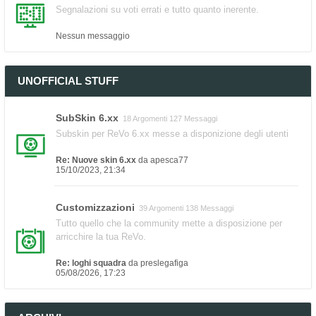
Segnalazioni su voti errati e tutto quanto inerente.
Nessun messaggio
UNOFFICIAL STUFF
SubSkin 6.xx
18 Argomenti 127 Messaggi
Subskin per ReVo 6.xx messe a disponizione degli utenti
Re: Nuove skin 6.xx
da
apesca77
15/10/2023, 21:34
Customizzazioni
39 Argomenti 138 Messaggi
Tutto quello che la community mette a disposizione per
arricchire la tua ReVo.
Re: loghi squadra
da
preslegafiga
05/08/2026, 17:23