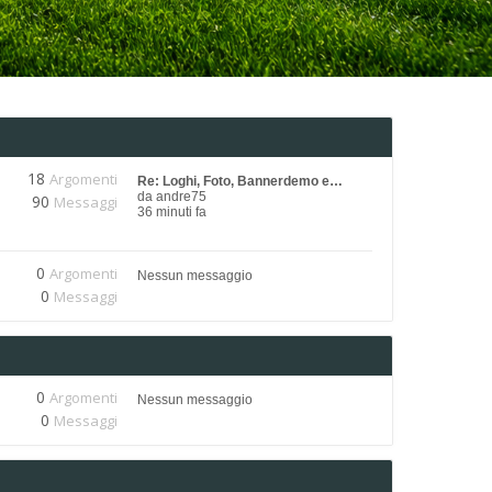
18
Argomenti
Re: Loghi, Foto, Bannerdemo e…
da
andre75
90
Messaggi
36 minuti fa
0
Argomenti
Nessun messaggio
0
Messaggi
0
Argomenti
Nessun messaggio
0
Messaggi