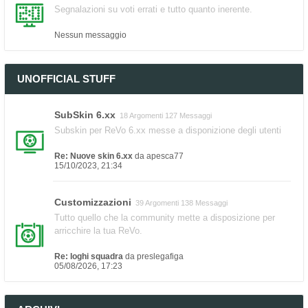
Segnalazioni su voti errati e tutto quanto inerente.
Nessun messaggio
UNOFFICIAL STUFF
SubSkin 6.xx
18 Argomenti 127 Messaggi
Subskin per ReVo 6.xx messe a disponizione degli utenti
Re: Nuove skin 6.xx
da
apesca77
15/10/2023, 21:34
Customizzazioni
39 Argomenti 138 Messaggi
Tutto quello che la community mette a disposizione per
arricchire la tua ReVo.
Re: loghi squadra
da
preslegafiga
05/08/2026, 17:23