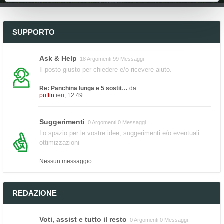
SUPPORTO
Ask & Help
18 Argomenti 99 Messaggi
Il posto giusto per chiedere e/o ricevere aiuto.
Re: Panchina lunga e 5 sostit…
da
puffin
ieri, 12:49
Suggerimenti
0 Argomenti 0 Messaggi
Lo spazio per le vostre idee, suggerimenti e/o eventuali
ottimizzazioni
Nessun messaggio
REDAZIONE
Voti, assist e tutto il resto
0 Argomenti 0 Messaggi