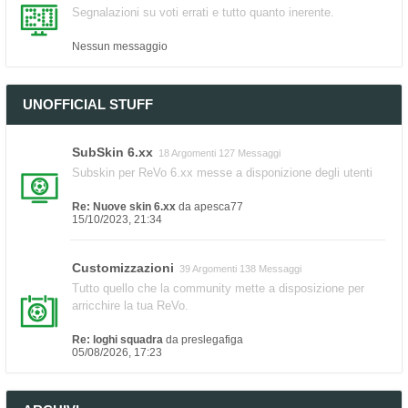
Segnalazioni su voti errati e tutto quanto inerente.
Nessun messaggio
UNOFFICIAL STUFF
SubSkin 6.xx
18 Argomenti 127 Messaggi
Subskin per ReVo 6.xx messe a disponizione degli utenti
Re: Nuove skin 6.xx
da
apesca77
15/10/2023, 21:34
Customizzazioni
39 Argomenti 138 Messaggi
Tutto quello che la community mette a disposizione per
arricchire la tua ReVo.
Re: loghi squadra
da
preslegafiga
05/08/2026, 17:23