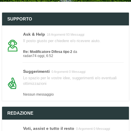
SUPPORTO
Ask & Help
18 Argomenti 93 Messaggi
Il posto giusto per chiedere e/o ricevere aiuto.
Re: Modificatore Difesa tipo 2
da
radan74
oggi, 6:52
Suggerimenti
0 Argomenti 0 Messaggi
Lo spazio per le vostre idee, suggerimenti e/o eventuali
ottimizzazioni
Nessun messaggio
REDAZIONE
Voti, assist e tutto il resto
0 Argomenti 0 Messaggi