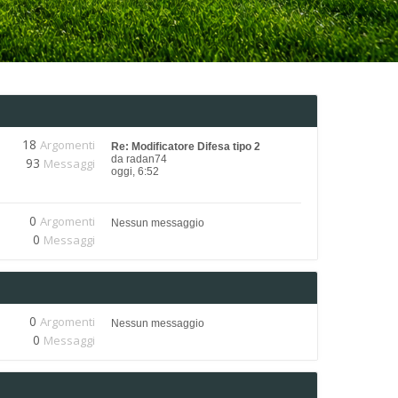
18
Argomenti
Re: Modificatore Difesa tipo 2
da
radan74
93
Messaggi
oggi, 6:52
0
Argomenti
Nessun messaggio
0
Messaggi
0
Argomenti
Nessun messaggio
0
Messaggi