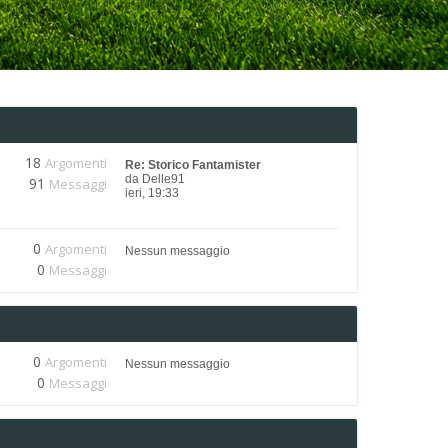
18
Argomenti
Re: Storico Fantamister
da
Delle91
91
Messaggi
ieri, 19:33
0
Argomenti
Nessun messaggio
0
Messaggi
0
Argomenti
Nessun messaggio
0
Messaggi