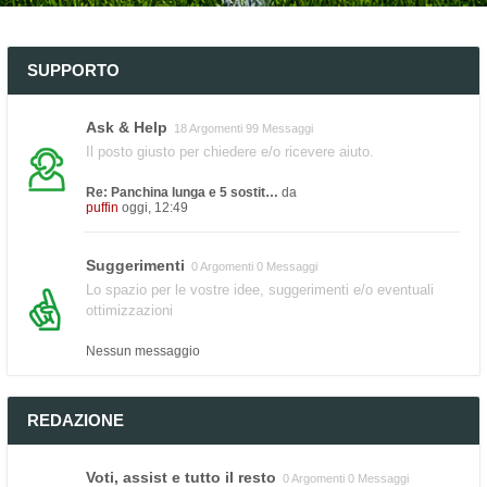
SUPPORTO
Ask & Help
18 Argomenti 99 Messaggi
Il posto giusto per chiedere e/o ricevere aiuto.
Re: Panchina lunga e 5 sostit…
da
puffin
oggi, 12:49
Suggerimenti
0 Argomenti 0 Messaggi
Lo spazio per le vostre idee, suggerimenti e/o eventuali
ottimizzazioni
Nessun messaggio
REDAZIONE
Voti, assist e tutto il resto
0 Argomenti 0 Messaggi