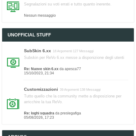
Segnalazioni su voti errati e tutto quanto inerente.
Nessun messaggio
UNOFFICIAL STUFF
SubSkin 6.xx
18 Argomenti 127 Messaggi
Subskin per ReVo 6.xx messe a disponizione degli utenti
Re: Nuove skin 6.xx
da
apesca77
15/10/2023, 21:34
Customizzazioni
39 Argomenti 138 Messaggi
Tutto quello che la community mette a disposizione per
arricchire la tua ReVo.
Re: loghi squadra
da
preslegafiga
05/08/2026, 17:23