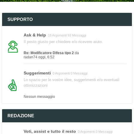
SUPPORTO
Ask & Help
18 Argomenti 93 Messaggi
Il posto giusto per chiedere e/o ricevere aiuto.
Re: Modificatore Difesa tipo 2
da
radan74
oggi, 6:52
Suggerimenti
0 Argomenti 0 Messaggi
Lo spazio per le vostre idee, suggerimenti e/o eventuali
ottimizzazioni
Nessun messaggio
REDAZIONE
Voti, assist e tutto il resto
0 Argomenti 0 Messaggi