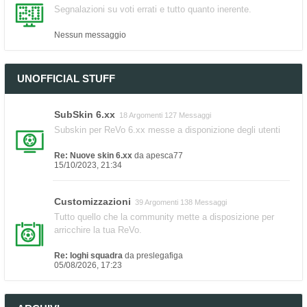
Segnalazioni su voti errati e tutto quanto inerente.
Nessun messaggio
UNOFFICIAL STUFF
SubSkin 6.xx
18 Argomenti 127 Messaggi
Subskin per ReVo 6.xx messe a disponizione degli utenti
Re: Nuove skin 6.xx
da
apesca77
15/10/2023, 21:34
Customizzazioni
39 Argomenti 138 Messaggi
Tutto quello che la community mette a disposizione per
arricchire la tua ReVo.
Re: loghi squadra
da
preslegafiga
05/08/2026, 17:23