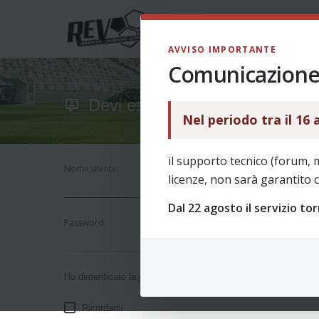
AVVISO IMPORTANTE
Comunicazione 
Devi essere iscritto e conness
Nel periodo tra il 16
il supporto tecnico (forum, 
Nome utente:
licenze, non sarà garantito c
Dal 22 agosto il servizio to
Password:
Ho dimenticato la password
Ricordami