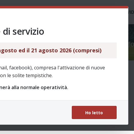
COS'É REVO
SERVIZI
NEWS
VI
di servizio
o per rispondere agli argomenti di questo f
 agosto ed il 21 agosto 2026 (compresi)
mail, facebook), compresa l'attivazione di nuove
on le solite tempistiche.
rnerà alla normale operatività.
Ho letto