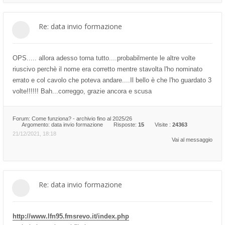
Re: data invio formazione
OPS..... allora adesso torna tutto....probabilmente le altre volte
riuscivo perchè il nome era corretto mentre stavolta l'ho nominato
errato e col cavolo che poteva andare....Il bello è che l'ho guardato 3
volte!!!!!! Bah...correggo, grazie ancora e scusa
Forum:
Come funziona? - archivio fino al 2025/26
Argomento:
data invio formazione
Risposte:
15
Visite :
24363
21/12/2021, 18:18
Vai al messaggio
Re: data invio formazione
http://www.lfn95.fmsrevo.it/index.php