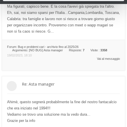
Ma figurati, capisco bene. E la cosa l'avevi già spiegata tra l'altro.
Eh, sai, noi siamo sparsi per l'Italia...Campania,Lombardia, Toscana,
Calabria: tra famiglie e lavoro non si riesce a trovare giorno giusto
per organizzare incontro. Proveremo con meet o wapp magari se
non si fa caos si riesce. G...
Forum:
Bug e problemi vari - archivio fino al 2025/26
Argomento:
[NO BUG] Asta manager
Risposte:
7
Visite :
3358
19/02/2023, 18:10
Vai al messaggio
Re: Asta manager
Ahimè, questo segnerà probabilmente la fine del nostro fantacalcio
che era iniziato nel 1994!!!
Vediamo se trovo una soluzione ma la vedo dura...
Grazie per la info