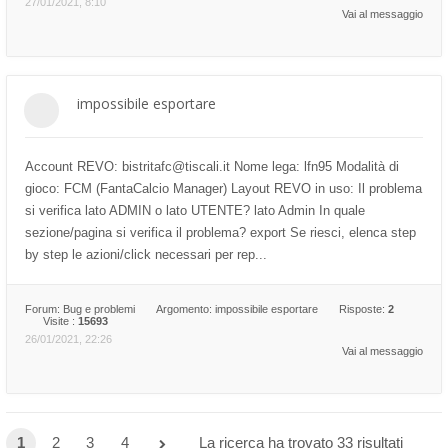
27/01/2021, 8:10
Vai al messaggio
impossibile esportare
Account REVO: bistritafc@tiscali.it Nome lega: lfn95 Modalità di
gioco: FCM (FantaCalcio Manager) Layout REVO in uso: Il problema
si verifica lato ADMIN o lato UTENTE? lato Admin In quale
sezione/pagina si verifica il problema? export Se riesci, elenca step
by step le azioni/click necessari per rep...
Forum:
Bug e problemi
Argomento:
impossibile esportare
Risposte:
2
Visite :
15693
26/01/2021, 22:26
Vai al messaggio
1
2
3
4
La ricerca ha trovato 33 risultati