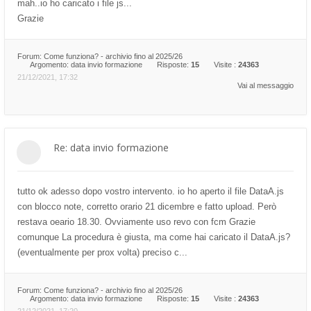
mah..io ho caricato i file js...
Grazie
Forum:
Come funziona? - archivio fino al 2025/26
Argomento:
data invio formazione
Risposte:
15
Visite :
24363
21/12/2021, 17:32
Vai al messaggio
Re: data invio formazione
tutto ok adesso dopo vostro intervento. io ho aperto il file DataA.js
con blocco note, corretto orario 21 dicembre e fatto upload. Però
restava oeario 18.30. Ovviamente uso revo con fcm Grazie
comunque La procedura è giusta, ma come hai caricato il DataA.js?
(eventualmente per prox volta) preciso c...
Forum:
Come funziona? - archivio fino al 2025/26
Argomento:
data invio formazione
Risposte:
15
Visite :
24363