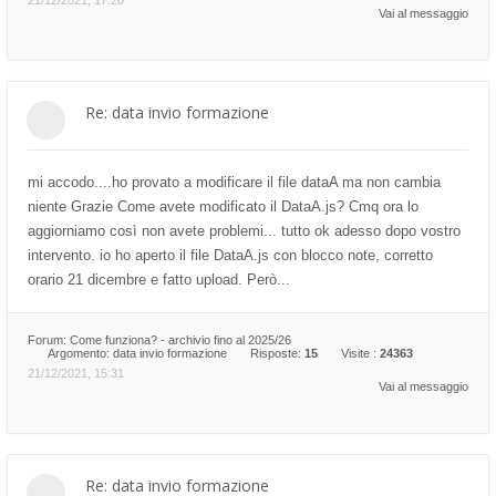
21/12/2021, 17:20
Vai al messaggio
Re: data invio formazione
mi accodo....ho provato a modificare il file dataA ma non cambia
niente Grazie Come avete modificato il DataA.js? Cmq ora lo
aggiorniamo così non avete problemi... tutto ok adesso dopo vostro
intervento. io ho aperto il file DataA.js con blocco note, corretto
orario 21 dicembre e fatto upload. Però...
Forum:
Come funziona? - archivio fino al 2025/26
Argomento:
data invio formazione
Risposte:
15
Visite :
24363
21/12/2021, 15:31
Vai al messaggio
Re: data invio formazione