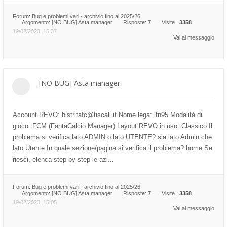
Forum:
Bug e problemi vari - archivio fino al 2025/26
Argomento:
[NO BUG] Asta manager
Risposte:
7
Visite :
3358
19/02/2023, 15:37
Vai al messaggio
[NO BUG] Asta manager
Account REVO: bistritafc@tiscali.it Nome lega: lfn95 Modalità di
gioco: FCM (FantaCalcio Manager) Layout REVO in uso: Classico Il
problema si verifica lato ADMIN o lato UTENTE? sia lato Admin che
lato Utente In quale sezione/pagina si verifica il problema? home Se
riesci, elenca step by step le azi...
Forum:
Bug e problemi vari - archivio fino al 2025/26
Argomento:
[NO BUG] Asta manager
Risposte:
7
Visite :
3358
19/02/2023, 15:05
Vai al messaggio