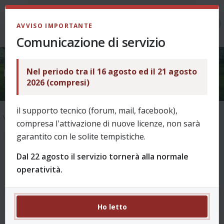
LOGIN
AVVISO IMPORTANTE
Comunicazione di servizio
Nel periodo tra il 16 agosto ed il 21 agosto
La ricerca ha trovato 33 risultati
2026 (compresi)
il supporto tecnico (forum, mail, facebook),
Vai alla ricerca avanzata
compresa l'attivazione di nuove licenze, non sarà
garantito con le solite tempistiche.
1
2
3
4
La ricerca ha trovato 33 risultati
Dal 22 agosto il servizio tornerà alla normale
operatività.
Re: Asta manager
Ho letto