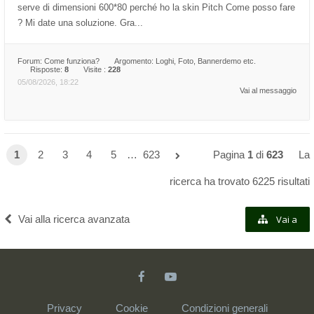
serve di dimensioni 600*80 perché ho la skin Pitch Come posso fare
? Mi date una soluzione. Gra...
Forum:
Come funziona?
Argomento:
Loghi, Foto, Bannerdemo etc.
Risposte:
8
Visite :
228
05/08/2026, 18:22
Vai al messaggio
1
2
3
4
5
…
623
Pagina
1
di
623
La
ricerca ha trovato 6225 risultati
Vai alla ricerca avanzata
Vai a
Privacy
Cookie
Condizioni generali