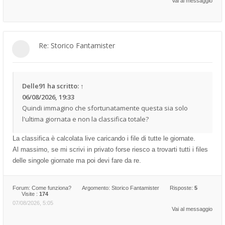
Vai al messaggio
Re: Storico Fantamister
Delle91
ha scritto:
↑
06/08/2026, 19:33
Quindi immagino che sfortunatamente questa sia solo
l'ultima giornata e non la classifica totale?
La classifica è calcolata live caricando i file di tutte le giornate.
Al massimo, se mi scrivi in privato forse riesco a trovarti tutti i files
delle singole giornate ma poi devi fare da re.
Forum:
Come funziona?
Argomento:
Storico Fantamister
Risposte:
5
Visite :
174
07/08/2026, 5:05
Vai al messaggio