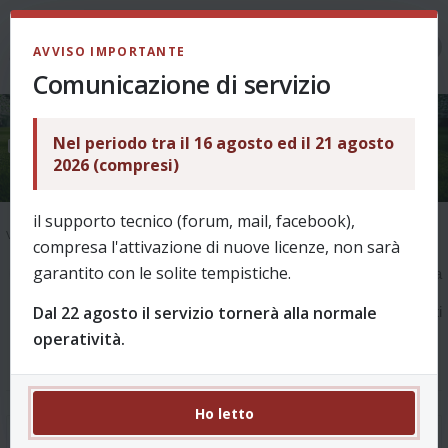
LOGIN
AVVISO IMPORTANTE
Comunicazione di servizio
Nel periodo tra il 16 agosto ed il 21 agosto
La ricerca ha trovato 6225 risultati
2026 (compresi)
il supporto tecnico (forum, mail, facebook),
Vai alla ricerca avanzata
compresa l'attivazione di nuove licenze, non sarà
garantito con le solite tempistiche.
1
2
3
4
5
…
623
Pagina
1
di
623
La
Dal 22 agosto il servizio tornerà alla normale
ricerca ha trovato 6225 risultati
operatività.
Ho letto
Re: Panchina lunga e 5 sostituzioni