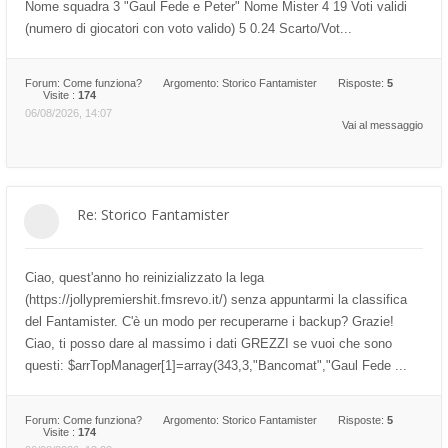
Nome squadra 3 "Gaul Fede e Peter" Nome Mister 4 19 Voti validi
(numero di giocatori con voto valido) 5 0.24 Scarto/Vot...
Forum:
Come funziona?
Argomento:
Storico Fantamister
Risposte:
5
Visite :
174
06/08/2026, 14:07
Vai al messaggio
Re: Storico Fantamister
Ciao, quest'anno ho reinizializzato la lega
(https://jollypremiershit.fmsrevo.it/) senza appuntarmi la classifica
del Fantamister. C'è un modo per recuperarne i backup? Grazie!
Ciao, ti posso dare al massimo i dati GREZZI se vuoi che sono
questi: $arrTopManager[1]=array(343,3,"Bancomat","Gaul Fede ...
Forum:
Come funziona?
Argomento:
Storico Fantamister
Risposte:
5
Visite :
174