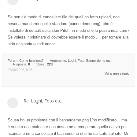
Se non c'è modo di cancellare file dei quali ho fatto upload, non
riesci a mandarmi quello standard (bannerdemo.png), che è
installato di default sulla skin Pitch, in modo che lo possa ricaricare?
Se volessi ripristinare ci dovrebbe essere il modo .... per tornare alla
skin originaria quindi anche ...
Forum:
Come funziona?
Argomento:
Loghi, Foto, Bannerdemo etc.
Risposte:
8
Visite :
228
06/08/2026, 5:06
Vai al messaggio
Re: Loghi, Foto etc.
Scusa ho un problema con il bannerdemo.png L'ho modificato .. ma
è venuto una ciofeca e non riesco né a recuperare quello nativo per
ricaricarlo né a cancellare il bannerdemo che ho caricato sul sito. Mi