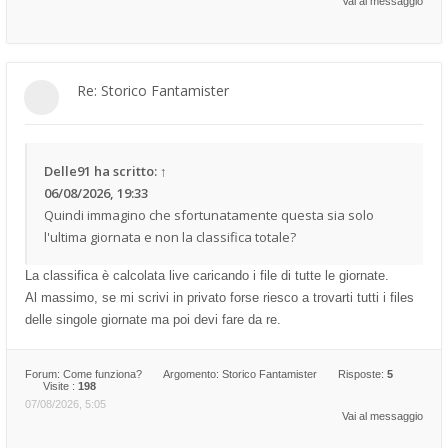
Vai al messaggio
Re: Storico Fantamister
Delle91
ha scritto:
↑
06/08/2026, 19:33
Quindi immagino che sfortunatamente questa sia solo
l'ultima giornata e non la classifica totale?
La classifica è calcolata live caricando i file di tutte le giornate.
Al massimo, se mi scrivi in privato forse riesco a trovarti tutti i files
delle singole giornate ma poi devi fare da re.
Forum:
Come funziona?
Argomento:
Storico Fantamister
Risposte:
5
Visite :
198
07/08/2026, 5:05
Vai al messaggio