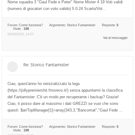
Nome squadra 3 "Gaul Fede e Peter" Nome Mister 4 19 Voti validi
(numero di giocatori con voto valido) 5 0.24 Scarto/Vot...
Forum:
Come funziona?
Argomento:
Storico Fantamister
Risposte:
5
Visite :
198
06/08/2026, 14:07
Vai al messaggio
Re: Storico Fantamister
Ciao, quest'anno ho reinizializzato la lega
(https://jollypremiershit.fmsrevo.it/) senza appuntarmi la classifica
del Fantamister. C'è un modo per recuperarne i backup? Grazie!
Ciao, ti posso dare al massimo i dati GREZZI se vuoi che sono
questi: $arrTopManager[1]=array(343,3,"Bancomat","Gaul Fede ...
Forum:
Come funziona?
Argomento:
Storico Fantamister
Risposte:
5
Visite :
198