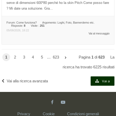
serve di dimensioni 600*80 perché ho la skin Pitch Come posso fare
? Mi date una soluzione. Gra...
Forum:
Come funziona?
Argomento:
Loghi, Foto, Bannerdemo etc.
Risposte:
8
Visite :
251
05/08/2026, 18:22
Vai al messaggio
1
2
3
4
5
…
623
Pagina
1
di
623
La
ricerca ha trovato 6225 risultati
Vai alla ricerca avanzata
Vai a
Privacy
Cookie
Condizioni generali