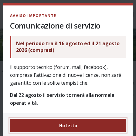
LOGIN
AVVISO IMPORTANTE
Comunicazione di servizio
Nel periodo tra il 16 agosto ed il 21 agosto
La ricerca ha trovato 6225 risultati
2026 (compresi)
il supporto tecnico (forum, mail, facebook),
Vai alla ricerca avanzata
compresa l'attivazione di nuove licenze, non sarà
garantito con le solite tempistiche.
1
2
3
4
5
…
623
Pagina
1
di
623
La
Dal 22 agosto il servizio tornerà alla normale
ricerca ha trovato 6225 risultati
operatività.
Ho letto
Re: Panchina lunga e 5 sostituzioni