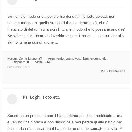
Se non c'è modo di cancellare file dei quali ho fatto upload, non
riesci a mandarmi quello standard (bannerdemo.png), che è
installato di default sulla skin Pitch, in modo che lo possa ricaricare?
Se volessi ripristinare ci dovrebbe essere il modo .... per tornare alla
skin originaria quindi anche ...
Forum:
Come funziona?
Argomento:
Loghi, Foto, Bannerdemo etc.
Risposte:
8
Visite :
251
06/08/2026, 5:06
Vai al messaggio
Re: Loghi, Foto etc.
Scusa ho un problema con il bannerdemo.png L'ho modificato .. ma
è venuto una ciofeca e non riesco né a recuperare quello nativo per
ricaricarlo né a cancellare il bannerdemo che ho caricato sul sito. Mi