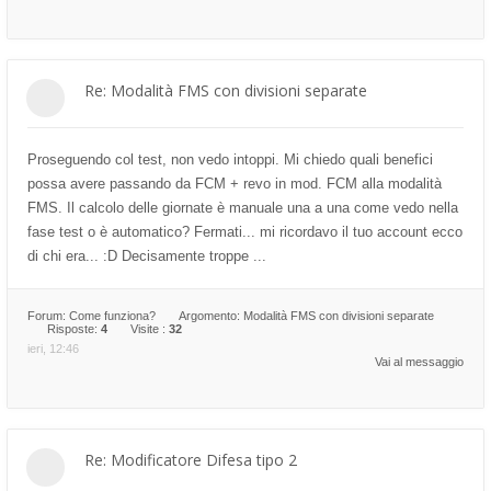
Re: Modalità FMS con divisioni separate
Proseguendo col test, non vedo intoppi. Mi chiedo quali benefici
possa avere passando da FCM + revo in mod. FCM alla modalità
FMS. Il calcolo delle giornate è manuale una a una come vedo nella
fase test o è automatico? Fermati... mi ricordavo il tuo account ecco
di chi era... :D Decisamente troppe ...
Forum:
Come funziona?
Argomento:
Modalità FMS con divisioni separate
Risposte:
4
Visite :
32
ieri, 12:46
Vai al messaggio
Re: Modificatore Difesa tipo 2