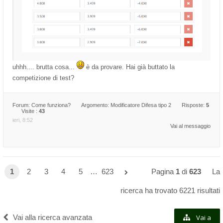
uhhh.... brutta cosa...
è da provare. Hai già buttato la
competizione di test?
Forum:
Come funziona?
Argomento:
Modificatore Difesa tipo 2
Risposte:
5
Visite :
43
ieri, 8:52
Vai al messaggio
1
2
3
4
5
…
623
Pagina
1
di
623
La
ricerca ha trovato 6221 risultati
Vai alla ricerca avanzata
Vai a