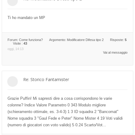
Ti ho mandato un MP
Forum:
Come funziona?
Argomento:
Modificatore Difesa tipo 2
Risposte:
5
Visite :
43
oggi, 14:13
Vai al messaggio
Re: Storico Fantamister
Grazie Puffin! Mi sapresti dire a cosa corrispondono le varie
colonne? Indice Valore Parametro 0 343 Modulo migliore
(schieramento ottimale, es. 3-4-3) 1 3 ID squadra 2 "Bancomat"
Nome squadra 3 "Gaul Fede e Peter" Nome Mister 4 19 Voti validi
(numero di giocatori con voto valido) 5 0.24 Scarto/Vot...