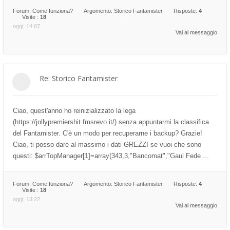
Forum:
Come funziona?
Argomento:
Storico Fantamister
Risposte:
4
Visite :
18
oggi, 14:07
Vai al messaggio
Re: Storico Fantamister
Ciao, quest'anno ho reinizializzato la lega
(https://jollypremiershit.fmsrevo.it/) senza appuntarmi la classifica
del Fantamister. C'è un modo per recuperarne i backup? Grazie!
Ciao, ti posso dare al massimo i dati GREZZI se vuoi che sono
questi: $arrTopManager[1]=array(343,3,"Bancomat","Gaul Fede ...
Forum:
Come funziona?
Argomento:
Storico Fantamister
Risposte:
4
Visite :
18
oggi, 13:22
Vai al messaggio