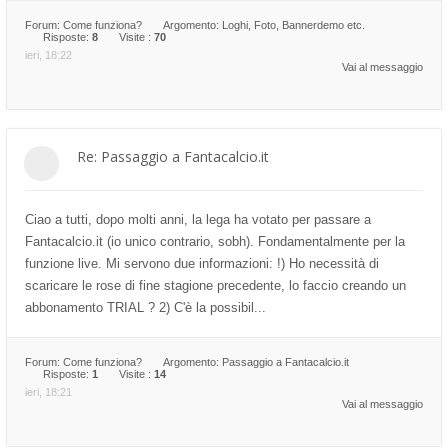
Forum:
Come funziona?
Argomento:
Loghi, Foto, Bannerdemo etc.
Risposte:
8
Visite :
70
ieri, 18:22
Vai al messaggio
Re: Passaggio a Fantacalcio.it
Ciao a tutti, dopo molti anni, la lega ha votato per passare a
Fantacalcio.it (io unico contrario, sobh). Fondamentalmente per la
funzione live. Mi servono due informazioni: !) Ho necessità di
scaricare le rose di fine stagione precedente, lo faccio creando un
abbonamento TRIAL ? 2) C'è la possibil...
Forum:
Come funziona?
Argomento:
Passaggio a Fantacalcio.it
Risposte:
1
Visite :
14
ieri, 18:21
Vai al messaggio