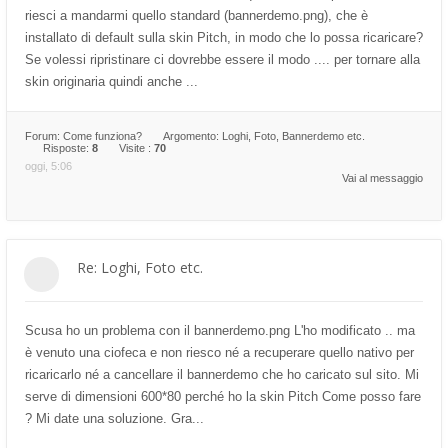
riesci a mandarmi quello standard (bannerdemo.png), che è
installato di default sulla skin Pitch, in modo che lo possa ricaricare?
Se volessi ripristinare ci dovrebbe essere il modo .... per tornare alla
skin originaria quindi anche ...
Forum:
Come funziona?
Argomento:
Loghi, Foto, Bannerdemo etc.
Risposte:
8
Visite :
70
oggi, 5:06
Vai al messaggio
Re: Loghi, Foto etc.
Scusa ho un problema con il bannerdemo.png L'ho modificato .. ma
è venuto una ciofeca e non riesco né a recuperare quello nativo per
ricaricarlo né a cancellare il bannerdemo che ho caricato sul sito. Mi
serve di dimensioni 600*80 perché ho la skin Pitch Come posso fare
? Mi date una soluzione. Gra...