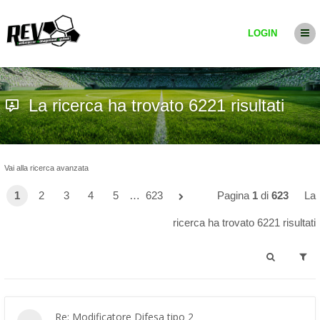
LOGIN
La ricerca ha trovato 6221 risultati
Vai alla ricerca avanzata
1
2
3
4
5
…
623
Pagina
1
di
623
La
ricerca ha trovato 6221 risultati
Re: Modificatore Difesa tipo 2