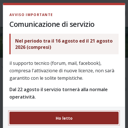
LOGIN
AVVISO IMPORTANTE
Comunicazione di servizio
Nel periodo tra il 16 agosto ed il 21 agosto
La ricerca ha trovato 121 risultati
2026 (compresi)
il supporto tecnico (forum, mail, facebook),
Vai alla ricerca avanzata
compresa l'attivazione di nuove licenze, non sarà
garantito con le solite tempistiche.
1
2
3
4
5
…
13
Pagina
1
di
13
La
Dal 22 agosto il servizio tornerà alla normale
ricerca ha trovato 121 risultati
operatività.
Ho letto
Re: VLASIC