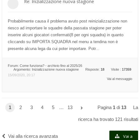
Re: Inizializzazione nuova stagione
Probabilmente causa il problema avuto post reinizializzazione non
riesco ad importare le squadre della passata stagione per poter
inserire alcuni giocatori confermati(8 per ogni squadra) in quanto
cliccando su IMPORTA SQUADRA nel menu a tendina non è
presente alcuna lega da cui poter importare. Potr...
Forum:
Come funziona? - archivio fino al 2025/26
Argomento:
Inizializzazione nuova stagione
Risposte:
18
Visite :
17359
15/09/2020, 20:17
Vai al messaggio
1
2
3
4
5
…
13
Pagina
1
di
13
La
ricerca ha trovato 121 risultati
Vai alla ricerca avanzata
Vai a