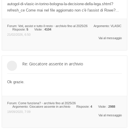
autogol-di-vlasic-in-torino-bologna-la-decisione-della-lega.shtml?
refresh_ce Come mai nel file aggiornato non c'è l'assist di Rowe?...
Forum:
Voti, assist e tutto il resto - archivio fino al 2025/26
Argomento:
VLASIC
Risposte:
5
Visite :
4104
21/02/2026, 6:50
Vai al messaggio
Re: Giocatore assente in archivio
Ok grazie.
Forum:
Come funziona? - archivio fino al 2025/26
Argomento:
Giocatore assente in archivio
Risposte:
4
Visite :
2988
18/09/2020, 7:09
Vai al messaggio