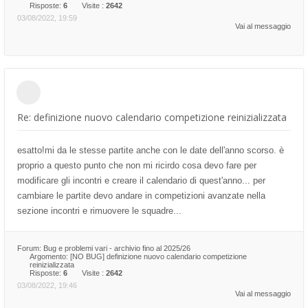
Risposte:
6
Visite :
2642
03/08/2022, 19:59
Vai al messaggio
Re: definizione nuovo calendario competizione reinizializzata
esatto!mi da le stesse partite anche con le date dell'anno scorso. è
proprio a questo punto che non mi ricirdo cosa devo fare per
modificare gli incontri e creare il calendario di quest'anno... per
cambiare le partite devo andare in competizioni avanzate nella
sezione incontri e rimuovere le squadre...
Forum:
Bug e problemi vari - archivio fino al 2025/26
Argomento:
[NO BUG] definizione nuovo calendario competizione
reinizializzata
Risposte:
6
Visite :
2642
03/08/2022, 19:46
Vai al messaggio