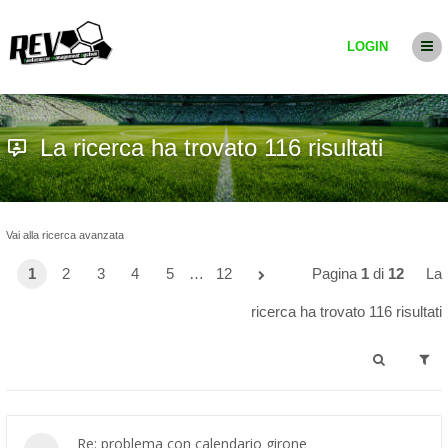
LOGIN
La ricerca ha trovato 116 risultati
Vai alla ricerca avanzata
1
2
3
4
5
…
12
Pagina
1
di
12
La
ricerca ha trovato 116 risultati
Re: problema con calendario girone