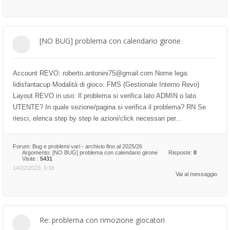
[NO BUG] problema con calendario girone
Account REVO: roberto.antonini75@gmail.com Nome lega:
lidisfantacup Modalità di gioco: FMS (Gestionale Interno Revo)
Layout REVO in uso: Il problema si verifica lato ADMIN o lato
UTENTE? In quale sezione/pagina si verifica il problema? RN Se
riesci, elenca step by step le azioni/click necessari per...
Forum:
Bug e problemi vari - archivio fino al 2025/26
Argomento:
[NO BUG] problema con calendario girone
Risposte:
8
Visite :
5431
14/02/2023, 9:39
Vai al messaggio
Re: problema con rimozione giocatori