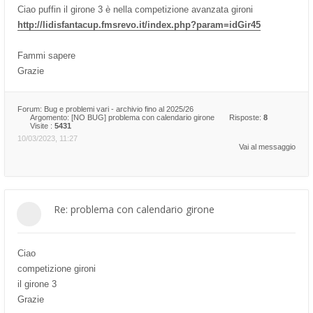
Ciao puffin il girone 3 è nella competizione avanzata gironi
http://lidisfantacup.fmsrevo.it/index.php?param=idGir45
Fammi sapere
Grazie
Forum:
Bug e problemi vari - archivio fino al 2025/26
Argomento:
[NO BUG] problema con calendario girone
Risposte:
8
Visite :
5431
10/03/2023, 11:27
Vai al messaggio
Re: problema con calendario girone
Ciao
competizione gironi
il girone 3
Grazie