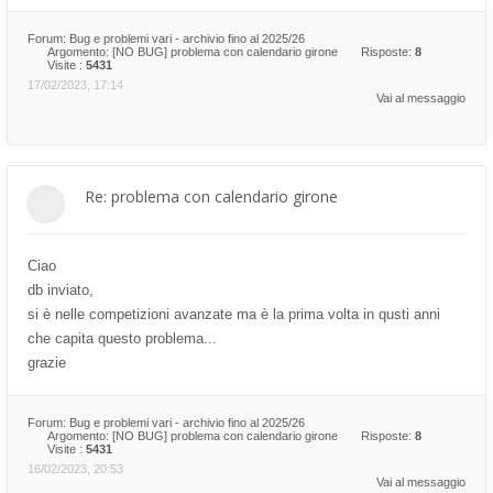
Forum:
Bug e problemi vari - archivio fino al 2025/26
Argomento:
[NO BUG] problema con calendario girone
Risposte:
8
Visite :
5431
17/02/2023, 17:14
Vai al messaggio
Re: problema con calendario girone
Ciao
db inviato,
si è nelle competizioni avanzate ma è la prima volta in qusti anni
che capita questo problema...
grazie
Forum:
Bug e problemi vari - archivio fino al 2025/26
Argomento:
[NO BUG] problema con calendario girone
Risposte:
8
Visite :
5431
16/02/2023, 20:53
Vai al messaggio