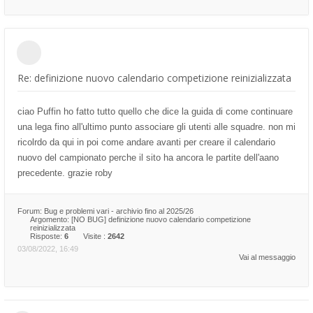
Re: definizione nuovo calendario competizione reinizializzata
ciao Puffin ho fatto tutto quello che dice la guida di come continuare
una lega fino all'ultimo punto associare gli utenti alle squadre. non mi
ricolrdo da qui in poi come andare avanti per creare il calendario
nuovo del campionato perche il sito ha ancora le partite dell'aano
precedente. grazie roby
Forum:
Bug e problemi vari - archivio fino al 2025/26
Argomento:
[NO BUG] definizione nuovo calendario competizione
reinizializzata
Risposte:
6
Visite :
2642
03/08/2022, 16:49
Vai al messaggio