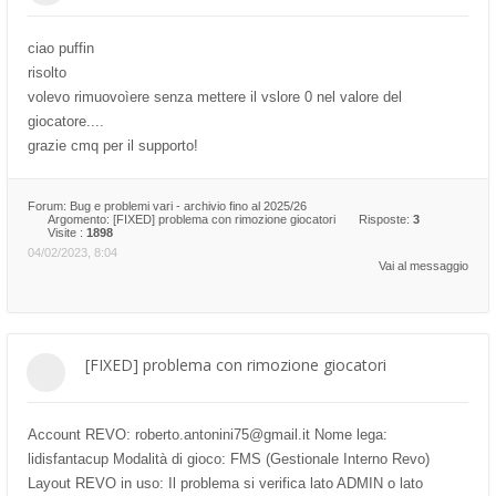
ciao puffin
risolto
volevo rimuovoìere senza mettere il vslore 0 nel valore del
giocatore....
grazie cmq per il supporto!
Forum:
Bug e problemi vari - archivio fino al 2025/26
Argomento:
[FIXED] problema con rimozione giocatori
Risposte:
3
Visite :
1898
04/02/2023, 8:04
Vai al messaggio
[FIXED] problema con rimozione giocatori
Account REVO: roberto.antonini75@gmail.it Nome lega:
lidisfantacup Modalità di gioco: FMS (Gestionale Interno Revo)
Layout REVO in uso: Il problema si verifica lato ADMIN o lato