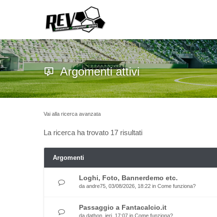
Argomenti attivi
Vai alla ricerca avanzata
La ricerca ha trovato 17 risultati
Argomenti
Loghi, Foto, Bannerdemo etc.
da
andre75
, 03/08/2026, 18:22 in
Come funziona?
Passaggio a Fantacalcio.it
da
dathon
, ieri, 17:07 in
Come funziona?