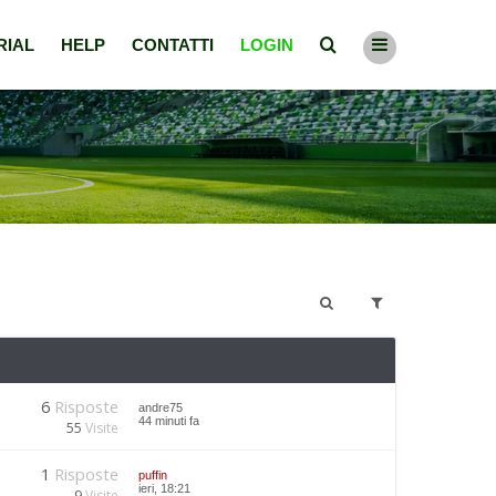
RIAL
HELP
CONTATTI
LOGIN
6
Risposte
andre75
44 minuti fa
55
Visite
1
Risposte
puffin
ieri, 18:21
9
Visite