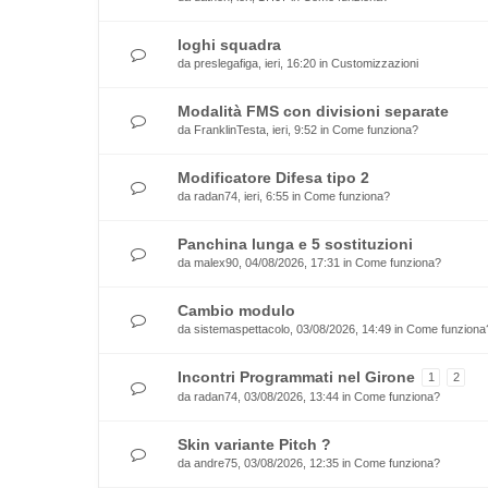
loghi squadra
da
preslegafiga
, ieri, 16:20 in
Customizzazioni
Modalità FMS con divisioni separate
da
FranklinTesta
, ieri, 9:52 in
Come funziona?
Modificatore Difesa tipo 2
da
radan74
, ieri, 6:55 in
Come funziona?
Panchina lunga e 5 sostituzioni
da
malex90
, 04/08/2026, 17:31 in
Come funziona?
Cambio modulo
da
sistemaspettacolo
, 03/08/2026, 14:49 in
Come funziona
Incontri Programmati nel Girone
1
2
da
radan74
, 03/08/2026, 13:44 in
Come funziona?
Skin variante Pitch ?
da
andre75
, 03/08/2026, 12:35 in
Come funziona?