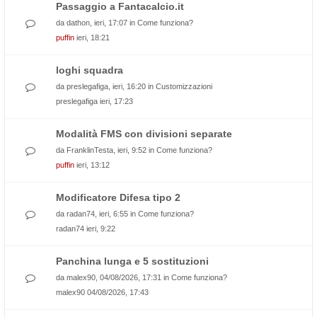
Passaggio a Fantacalcio.it
da
dathon
, ieri, 17:07 in
Come funziona?
puffin
ieri, 18:21
loghi squadra
da
preslegafiga
, ieri, 16:20 in
Customizzazioni
preslegafiga
ieri, 17:23
Modalità FMS con divisioni separate
da
FranklinTesta
, ieri, 9:52 in
Come funziona?
puffin
ieri, 13:12
Modificatore Difesa tipo 2
da
radan74
, ieri, 6:55 in
Come funziona?
radan74
ieri, 9:22
Panchina lunga e 5 sostituzioni
da
malex90
, 04/08/2026, 17:31 in
Come funziona?
malex90
04/08/2026, 17:43