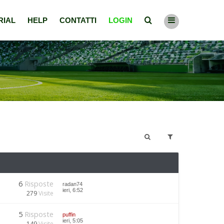
RIAL
HELP
CONTATTI
LOGIN
6
Risposte
radan74
ieri, 6:52
279
Visite
5
Risposte
puffin
ieri, 5:05
149
Visite