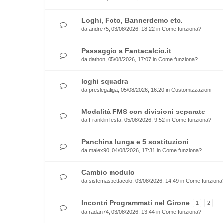
Loghi, Foto, Bannerdemo etc.
da
andre75
, 03/08/2026, 18:22 in
Come funziona?
Passaggio a Fantacalcio.it
da
dathon
, 05/08/2026, 17:07 in
Come funziona?
loghi squadra
da
preslegafiga
, 05/08/2026, 16:20 in
Customizzazioni
Modalità FMS con divisioni separate
da
FranklinTesta
, 05/08/2026, 9:52 in
Come funziona?
Panchina lunga e 5 sostituzioni
da
malex90
, 04/08/2026, 17:31 in
Come funziona?
Cambio modulo
da
sistemaspettacolo
, 03/08/2026, 14:49 in
Come funziona
Incontri Programmati nel Girone
1
2
da
radan74
, 03/08/2026, 13:44 in
Come funziona?