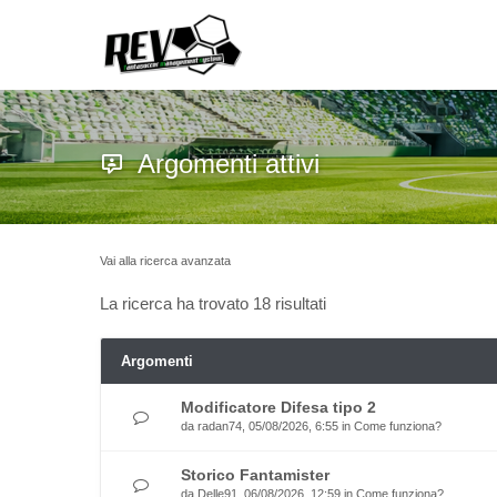
Argomenti attivi
Vai alla ricerca avanzata
La ricerca ha trovato 18 risultati
Argomenti
Modificatore Difesa tipo 2
da
radan74
, 05/08/2026, 6:55 in
Come funziona?
Storico Fantamister
da
Delle91
, 06/08/2026, 12:59 in
Come funziona?