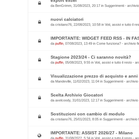
export excel
da
BenGrimm
, 31/08/2023, 20:17 in
Suggerimenti - archivio
nuovi calciatori
da
cristiano76
, 22/08/2023, 10:58 in
Voti, assist e tutto il r
IMPORTANTE: WIDGET FEED RSS - IN FAS
da
puffin
, 07/08/2023, 13:49 in
Come funziona? - archivio fi
Stagione 2023/24 - Ci saranno novità?
da
puffin
, 05/08/2023, 9:55 in
Voti, assist e tutto il resto - a
Visualizzazione prezzo di acquisto e anni 
da
Mandeville
, 11/02/2023, 11:04 in
Suggerimenti - archivio 
Scelta Archivio Giocatori
da
axelcoody
, 31/01/2023, 12:17 in
Suggerimenti - archivio 
Sostituzioni con cambio di modulo
da
cristiano76
, 25/01/2023, 8:05 in
Suggerimenti - archivio 
IMPORTANTE: ASSIST 2026/27 - Milano
da
puffin
, 31/08/2022, 5:34 in
Voti, assist e tutto il resto - a