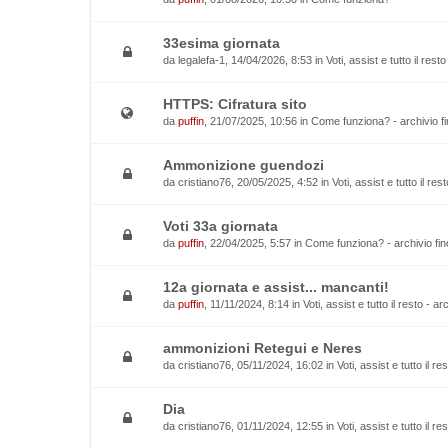
33esima giornata
da
legalefa-1
, 14/04/2026, 8:53 in
Voti, assist e tutto il rest
HTTPS: Cifratura sito
da
puffin
, 21/07/2025, 10:56 in
Come funziona? - archivio fi
Ammonizione guendozi
da
cristiano76
, 20/05/2025, 4:52 in
Voti, assist e tutto il re
Voti 33a giornata
da
puffin
, 22/04/2025, 5:57 in
Come funziona? - archivio fin
12a giornata e assist... mancanti!
da
puffin
, 11/11/2024, 8:14 in
Voti, assist e tutto il resto - a
ammonizioni Retegui e Neres
da
cristiano76
, 05/11/2024, 16:02 in
Voti, assist e tutto il r
Dia
da
cristiano76
, 01/11/2024, 12:55 in
Voti, assist e tutto il r