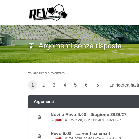
Argomenti senza risposta
Vai alla ricerca avanzata
1
2
3
4
5
6
La ricerca ha tr
Argomenti
Novità Revo 8.00 - Stagione 2026/27
da
puffin
, 01/08/2026, 10:52 in
Come funziona?
Revo 8.00 - La verifica email
da
puffin
, 01/08/2026, 10:50 in
Come funziona?