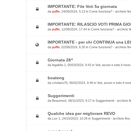
IMPORTANTE: File Voti 5a giornata
da
puffin
, 24/09/2024, 5:13 in
Come funziona? - archivio fin
IMPORTANTE: RILASCIO VOTI PRIMA GIO
da
puffin
, 12/08/2024, 17:44 in
Come funziona? - archivio fi
IMPORTANTE - per chi CONTINUA una L
da
puffin
, 02/08/2024, 6:30 in
Come funziona? - archivio fin
Giornata 28^
da
legalefa-1
, 05/03/2024, 9:43 in
Voti, assist e tutto il rest
boateng
da
cristiano76
, 06/02/2024, 9:49 in
Voti, assist e tutto il re
Suggerimenti
da
Beaumont
, 08/11/2023, 9:27 in
Suggerimenti - archivio f
Qualche idea per migliorare REVO
da
Lux-1
, 24/10/2023, 10:28 in
Suggerimenti - archivio fino