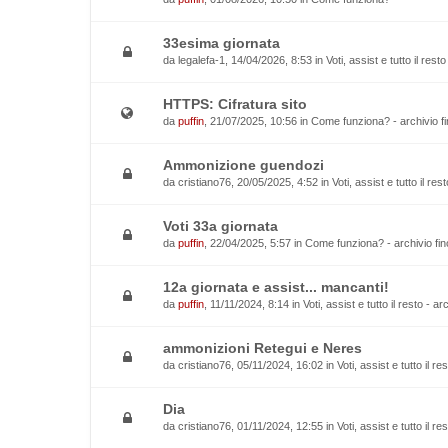
33esima giornata
da
legalefa-1
, 14/04/2026, 8:53 in
Voti, assist e tutto il rest
HTTPS: Cifratura sito
da
puffin
, 21/07/2025, 10:56 in
Come funziona? - archivio fi
Ammonizione guendozi
da
cristiano76
, 20/05/2025, 4:52 in
Voti, assist e tutto il re
Voti 33a giornata
da
puffin
, 22/04/2025, 5:57 in
Come funziona? - archivio fin
12a giornata e assist... mancanti!
da
puffin
, 11/11/2024, 8:14 in
Voti, assist e tutto il resto - a
ammonizioni Retegui e Neres
da
cristiano76
, 05/11/2024, 16:02 in
Voti, assist e tutto il r
Dia
da
cristiano76
, 01/11/2024, 12:55 in
Voti, assist e tutto il r