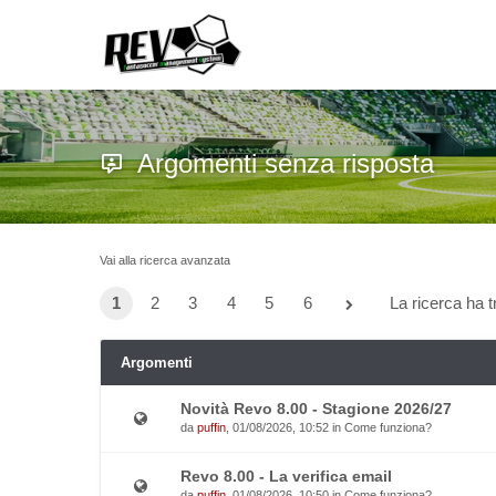
Argomenti senza risposta
Vai alla ricerca avanzata
1
2
3
4
5
6
La ricerca ha tr
Argomenti
Novità Revo 8.00 - Stagione 2026/27
da
puffin
, 01/08/2026, 10:52 in
Come funziona?
Revo 8.00 - La verifica email
da
puffin
, 01/08/2026, 10:50 in
Come funziona?