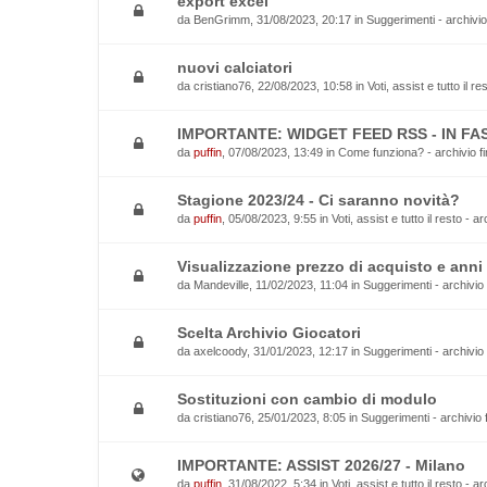
export excel
da
BenGrimm
, 31/08/2023, 20:17 in
Suggerimenti - archivio
nuovi calciatori
da
cristiano76
, 22/08/2023, 10:58 in
Voti, assist e tutto il r
IMPORTANTE: WIDGET FEED RSS - IN FAS
da
puffin
, 07/08/2023, 13:49 in
Come funziona? - archivio fi
Stagione 2023/24 - Ci saranno novità?
da
puffin
, 05/08/2023, 9:55 in
Voti, assist e tutto il resto - a
Visualizzazione prezzo di acquisto e anni 
da
Mandeville
, 11/02/2023, 11:04 in
Suggerimenti - archivio 
Scelta Archivio Giocatori
da
axelcoody
, 31/01/2023, 12:17 in
Suggerimenti - archivio 
Sostituzioni con cambio di modulo
da
cristiano76
, 25/01/2023, 8:05 in
Suggerimenti - archivio 
IMPORTANTE: ASSIST 2026/27 - Milano
da
puffin
, 31/08/2022, 5:34 in
Voti, assist e tutto il resto - a