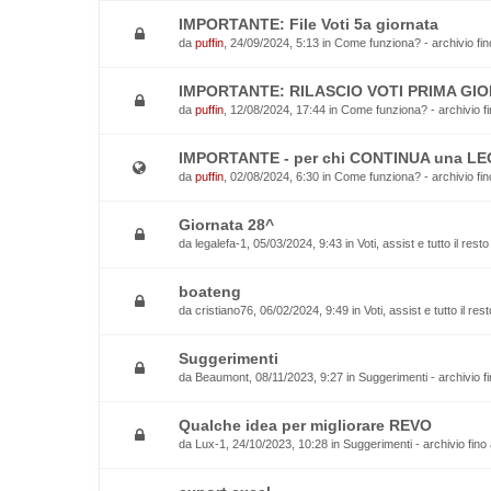
IMPORTANTE: File Voti 5a giornata
da
puffin
, 24/09/2024, 5:13 in
Come funziona? - archivio fin
IMPORTANTE: RILASCIO VOTI PRIMA GIO
da
puffin
, 12/08/2024, 17:44 in
Come funziona? - archivio fi
IMPORTANTE - per chi CONTINUA una L
da
puffin
, 02/08/2024, 6:30 in
Come funziona? - archivio fin
Giornata 28^
da
legalefa-1
, 05/03/2024, 9:43 in
Voti, assist e tutto il rest
boateng
da
cristiano76
, 06/02/2024, 9:49 in
Voti, assist e tutto il re
Suggerimenti
da
Beaumont
, 08/11/2023, 9:27 in
Suggerimenti - archivio f
Qualche idea per migliorare REVO
da
Lux-1
, 24/10/2023, 10:28 in
Suggerimenti - archivio fino