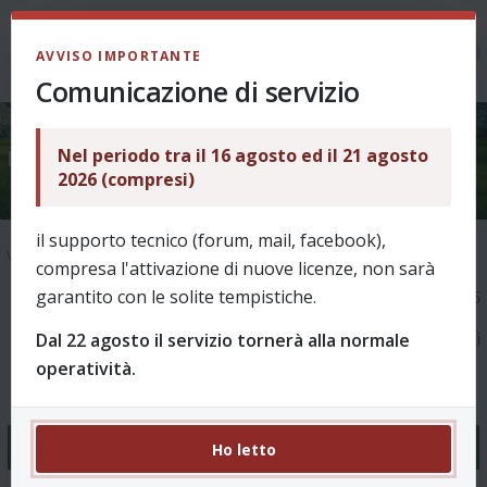
LOGIN
AVVISO IMPORTANTE
Comunicazione di servizio
Nel periodo tra il 16 agosto ed il 21 agosto
Argomenti senza risposta
2026 (compresi)
il supporto tecnico (forum, mail, facebook),
Vai alla ricerca avanzata
compresa l'attivazione di nuove licenze, non sarà
garantito con le solite tempistiche.
1
2
3
4
5
6
La ricerca ha trovato 145
Dal 22 agosto il servizio tornerà alla normale
risultati
operatività.
Ho letto
Argomenti