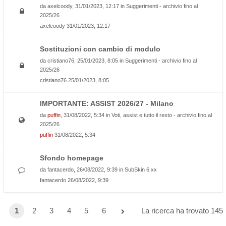
da
axelcoody
, 31/01/2023, 12:17 in
Suggerimenti - archivio fino al
2025/26
axelcoody
31/01/2023, 12:17
Sostituzioni con cambio di modulo
da
cristiano76
, 25/01/2023, 8:05 in
Suggerimenti - archivio fino al
2025/26
cristiano76
25/01/2023, 8:05
IMPORTANTE: ASSIST 2026/27 - Milano
da
puffin
, 31/08/2022, 5:34 in
Voti, assist e tutto il resto - archivio fino al
2025/26
puffin
31/08/2022, 5:34
Sfondo homepage
da
fantacerdo
, 26/08/2022, 9:39 in
SubSkin 6.xx
fantacerdo
26/08/2022, 9:39
1
2
3
4
5
6
La ricerca ha trovato 145