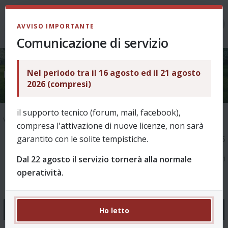
LOGIN
AVVISO IMPORTANTE
Comunicazione di servizio
Nel periodo tra il 16 agosto ed il 21 agosto
Argomenti senza risposta
2026 (compresi)
il supporto tecnico (forum, mail, facebook),
Vai alla ricerca avanzata
compresa l'attivazione di nuove licenze, non sarà
garantito con le solite tempistiche.
1
2
3
4
5
6
La ricerca ha trovato 145
Dal 22 agosto il servizio tornerà alla normale
risultati
operatività.
Ho letto
Argomenti