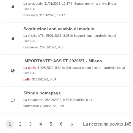
da
axelcoody
, 31/01/2023, 12:17 in
Suggerimenti - archivio fino al
2025/26
axelcoody
31/01/2023, 12:17
Sostituzioni con cambio di modulo
da
cristiano76
, 25/01/2023, 8:05 in
Suggerimenti - archivio fino al
2025/26
cristiano76
25/01/2023, 8:05
IMPORTANTE: ASSIST 2026/27 - Milano
da
puffin
, 31/08/2022, 5:34 in
Voti, assist e tutto il resto - archivio fino al
2025/26
puffin
31/08/2022, 5:34
Sfondo homepage
da
fantacerdo
, 26/08/2022, 9:39 in
SubSkin 6.xx
fantacerdo
26/08/2022, 9:39
1
2
3
4
5
6
La ricerca ha trovato 145