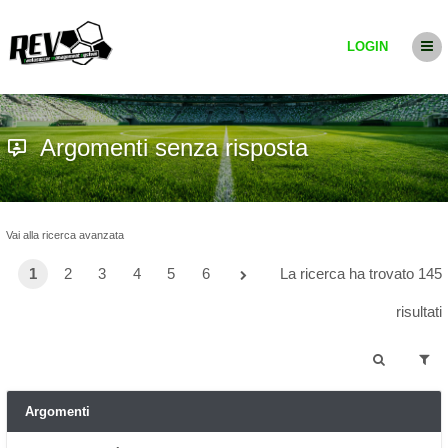
LOGIN
Argomenti senza risposta
Vai alla ricerca avanzata
1
2
3
4
5
6
La ricerca ha trovato 145
risultati
Argomenti