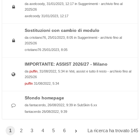
da
axelcoody
, 31/01/2023, 12:17 in
Suggerimenti - archivio fino al
2025/26
axelcoody
31/01/2023, 12:17
Sostituzioni con cambio di modulo
da
cristiano76
, 25/01/2023, 8:05 in
Suggerimenti - archivio fino al
2025/26
cristiano76
25/01/2023, 8:05
IMPORTANTE: ASSIST 2026/27 - Milano
da
puffin
, 31/08/2022, 5:34 in
Voti, assist e tutto il resto - archivio fino al
2025/26
puffin
31/08/2022, 5:34
Sfondo homepage
da
fantacerdo
, 26/08/2022, 9:39 in
SubSkin 6.xx
fantacerdo
26/08/2022, 9:39
1
2
3
4
5
6
La ricerca ha trovato 145