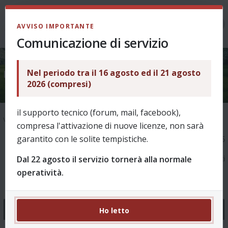
LOGIN
AVVISO IMPORTANTE
Comunicazione di servizio
Nel periodo tra il 16 agosto ed il 21 agosto
Argomenti senza risposta
2026 (compresi)
il supporto tecnico (forum, mail, facebook),
Vai alla ricerca avanzata
compresa l'attivazione di nuove licenze, non sarà
garantito con le solite tempistiche.
1
2
3
4
5
6
La ricerca ha trovato 145
Dal 22 agosto il servizio tornerà alla normale
risultati
operatività.
Ho letto
Argomenti