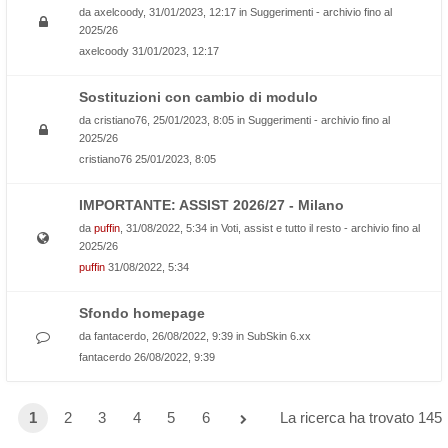
da
axelcoody
, 31/01/2023, 12:17 in
Suggerimenti - archivio fino al
2025/26
axelcoody
31/01/2023, 12:17
Sostituzioni con cambio di modulo
da
cristiano76
, 25/01/2023, 8:05 in
Suggerimenti - archivio fino al
2025/26
cristiano76
25/01/2023, 8:05
IMPORTANTE: ASSIST 2026/27 - Milano
da
puffin
, 31/08/2022, 5:34 in
Voti, assist e tutto il resto - archivio fino al
2025/26
puffin
31/08/2022, 5:34
Sfondo homepage
da
fantacerdo
, 26/08/2022, 9:39 in
SubSkin 6.xx
fantacerdo
26/08/2022, 9:39
1
2
3
4
5
6
La ricerca ha trovato 145