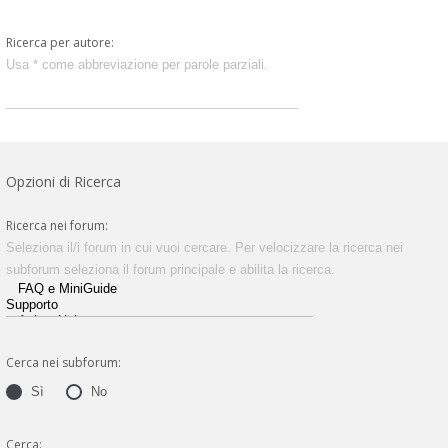
Ricerca per autore:
Usa * come abbreviazione per parole parziali.
Opzioni di Ricerca
Ricerca nei forum:
Seleziona il/i forum in cui vuoi cercare. Per velocizzare la ricerca nei
subforum seleziona il forum principale e abilita la ricerca.
Cerca nei subforum:
Sì
No
Cerca: