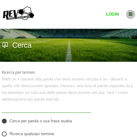
LOGIN
Cerca
Ricerca per termini:
Metti un
+
davanti alla parola che deve essere cercata e un
-
davanti a
quella che deve essere ignorata. Inserisci una lista di parole separate da
|
tra parentesi se solo una delle parole deve essere cercata. Usa * come
abbreviazione per parole parziali.
Cerca per parola o usa frase esatta
Ricerca qualsiasi termine