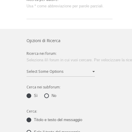
Usa * come abbreviazione per parole parziali.
Opzioni di Ricerca
Ricerca nei forum:
Seleziona il/i forum in cui vuoi cercare. Per velocizzare la rice
Cerca nei subforum:
Sì
No
Cerca:
Titolo e testo del messaggio