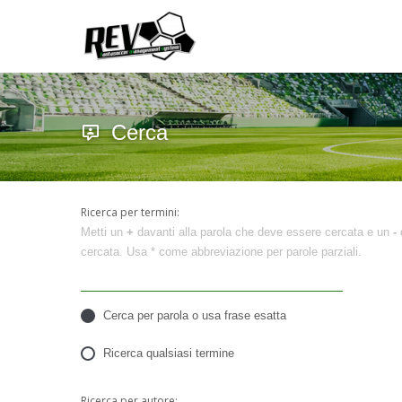
Cerca
Ricerca per termini:
Metti un
+
davanti alla parola che deve essere cercata e un
-
d
cercata. Usa * come abbreviazione per parole parziali.
Cerca per parola o usa frase esatta
Ricerca qualsiasi termine
Ricerca per autore: