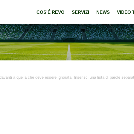
COS'É REVO
SERVIZI
NEWS
VIDEO 
avanti a quella che deve essere ignorata. Inserisci una lista di parole separ