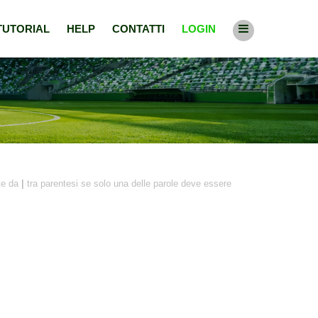
TUTORIAL
HELP
CONTATTI
LOGIN
ate da
|
tra parentesi se solo una delle parole deve essere