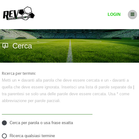
LOGIN
Cerca
Ricerca per termini:
Metti un
+
davanti alla parola che deve essere cercata e un
-
davanti a
quella che deve essere ignorata. Inserisci una lista di parole separate da
|
tra parentesi se solo una delle parole deve essere cercata. Usa * come
abbreviazione per parole parziali.
Cerca per parola o usa frase esatta
Ricerca qualsiasi termine