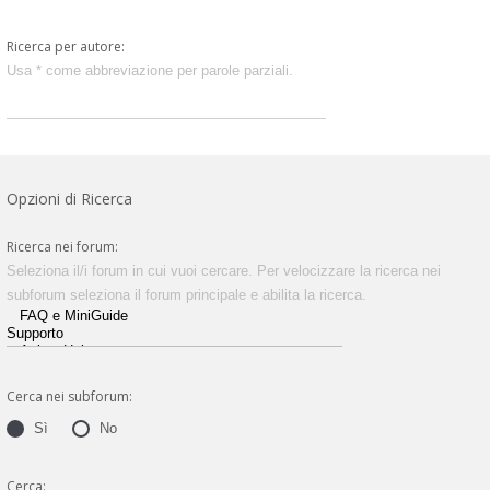
Ricerca per autore:
Usa * come abbreviazione per parole parziali.
Opzioni di Ricerca
Ricerca nei forum:
Seleziona il/i forum in cui vuoi cercare. Per velocizzare la ricerca nei
subforum seleziona il forum principale e abilita la ricerca.
Cerca nei subforum:
Sì
No
Cerca: