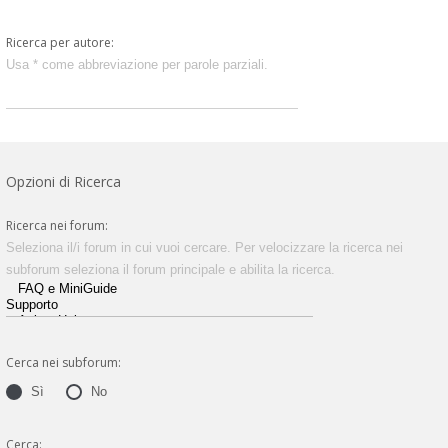
Ricerca per autore:
Usa * come abbreviazione per parole parziali.
Opzioni di Ricerca
Ricerca nei forum:
Seleziona il/i forum in cui vuoi cercare. Per velocizzare la ricerca nei
subforum seleziona il forum principale e abilita la ricerca.
Cerca nei subforum:
Sì
No
Cerca: