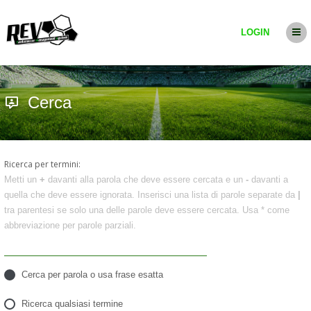
LOGIN
Cerca
Ricerca per termini:
Metti un
+
davanti alla parola che deve essere cercata e un
-
davanti a
quella che deve essere ignorata. Inserisci una lista di parole separate da
|
tra parentesi se solo una delle parole deve essere cercata. Usa * come
abbreviazione per parole parziali.
Cerca per parola o usa frase esatta
Ricerca qualsiasi termine