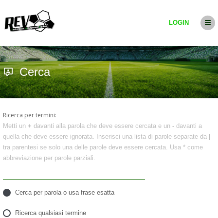
LOGIN
Cerca
Ricerca per termini:
Metti un
+
davanti alla parola che deve essere cercata e un
-
davanti a
quella che deve essere ignorata. Inserisci una lista di parole separate da
|
tra parentesi se solo una delle parole deve essere cercata. Usa * come
abbreviazione per parole parziali.
Cerca per parola o usa frase esatta
Ricerca qualsiasi termine