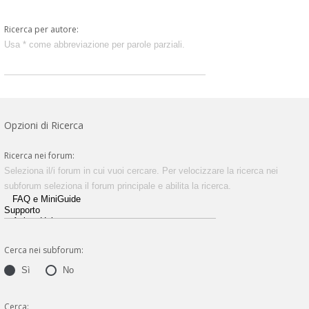
Ricerca per autore:
Usa * come abbreviazione per parole parziali.
Opzioni di Ricerca
Ricerca nei forum:
Seleziona il/i forum in cui vuoi cercare. Per velocizzare la ricerca nei
subforum seleziona il forum principale e abilita la ricerca.
Cerca nei subforum:
Sì
No
Cerca: