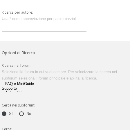
Ricerca per autore:
Usa * come abbreviazione per parole parziali.
Opzioni di Ricerca
Ricerca nei forum:
Seleziona il/i forum in cui vuoi cercare. Per velocizzare la ricerca nei
subforum seleziona il forum principale e abilita la ricerca.
Cerca nei subforum:
Sì
No
Cerca: