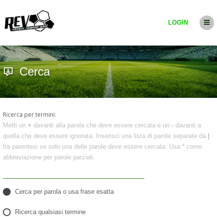
LOGIN
Cerca
Ricerca per termini:
Metti un
+
davanti alla parola che deve essere cercata e un
-
davanti a
quella che deve essere ignorata. Inserisci una lista di parole separate da
|
tra parentesi se solo una delle parole deve essere cercata. Usa * come
abbreviazione per parole parziali.
Cerca per parola o usa frase esatta
Ricerca qualsiasi termine