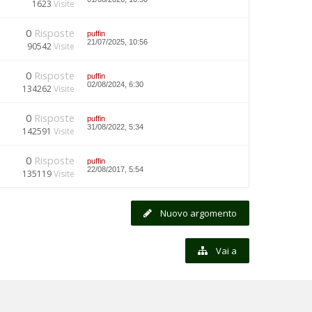
1623
Visite
0
Risposte
puffin
21/07/2025, 10:56
90542
Visite
0
Risposte
puffin
02/08/2024, 6:30
134262
Visite
0
Risposte
puffin
31/08/2022, 5:34
142591
Visite
0
Risposte
puffin
22/08/2017, 5:54
135119
Visite
Nuovo argomento
Vai a