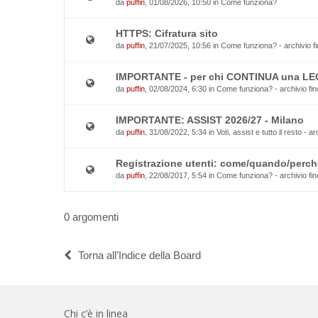
da
puffin
, 01/08/2026, 10:50 in
Come funziona?
HTTPS: Cifratura sito
da
puffin
, 21/07/2025, 10:56 in
Come funziona? - archivio fi
IMPORTANTE - per chi CONTINUA una L
da
puffin
, 02/08/2024, 6:30 in
Come funziona? - archivio fin
IMPORTANTE: ASSIST 2026/27 - Milano
da
puffin
, 31/08/2022, 5:34 in
Voti, assist e tutto il resto - a
Registrazione utenti: come/quando/perch
da
puffin
, 22/08/2017, 5:54 in
Come funziona? - archivio fin
0 argomenti
Torna all’Indice della Board
Chi c’è in linea