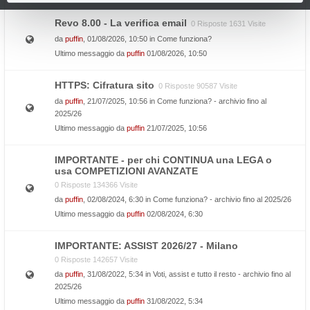
Revo 8.00 - La verifica email
0 Risposte 1631 Visite
da
puffin
, 01/08/2026, 10:50 in
Come funziona?
Ultimo messaggio da
puffin
01/08/2026, 10:50
HTTPS: Cifratura sito
0 Risposte 90587 Visite
da
puffin
, 21/07/2025, 10:56 in
Come funziona? - archivio fino al
2025/26
Ultimo messaggio da
puffin
21/07/2025, 10:56
IMPORTANTE - per chi CONTINUA una LEGA o
usa COMPETIZIONI AVANZATE
0 Risposte 134366 Visite
da
puffin
, 02/08/2024, 6:30 in
Come funziona? - archivio fino al 2025/26
Ultimo messaggio da
puffin
02/08/2024, 6:30
IMPORTANTE: ASSIST 2026/27 - Milano
0 Risposte 142657 Visite
da
puffin
, 31/08/2022, 5:34 in
Voti, assist e tutto il resto - archivio fino al
2025/26
Ultimo messaggio da
puffin
31/08/2022, 5:34