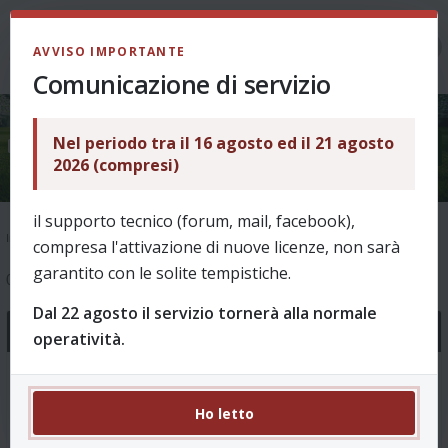
LOGIN
AVVISO IMPORTANTE
Comunicazione di servizio
Nel periodo tra il 16 agosto ed il 21 agosto
Suggerimenti
2026 (compresi)
il supporto tecnico (forum, mail, facebook),
Indice
Supporto
Suggerimenti
compresa l'attivazione di nuove licenze, non sarà
garantito con le solite tempistiche.
0 argomenti
Dal 22 agosto il servizio tornerà alla normale
Annunci
operatività.
Novità Revo 8.00 - Stagione 2026/27
0 Risposte 1603 Visite
Ho letto
da
puffin
, 01/08/2026, 10:52 in
Come funziona?
Ultimo messaggio da
puffin
01/08/2026, 10:52