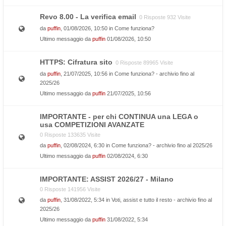
Revo 8.00 - La verifica email
0 Risposte 932 Visite
da
puffin
, 01/08/2026, 10:50 in
Come funziona?
Ultimo messaggio da
puffin
01/08/2026, 10:50
HTTPS: Cifratura sito
0 Risposte 89965 Visite
da
puffin
, 21/07/2025, 10:56 in
Come funziona? - archivio fino al
2025/26
Ultimo messaggio da
puffin
21/07/2025, 10:56
IMPORTANTE - per chi CONTINUA una LEGA o
usa COMPETIZIONI AVANZATE
0 Risposte 133635 Visite
da
puffin
, 02/08/2024, 6:30 in
Come funziona? - archivio fino al 2025/26
Ultimo messaggio da
puffin
02/08/2024, 6:30
IMPORTANTE: ASSIST 2026/27 - Milano
0 Risposte 141956 Visite
da
puffin
, 31/08/2022, 5:34 in
Voti, assist e tutto il resto - archivio fino al
2025/26
Ultimo messaggio da
puffin
31/08/2022, 5:34