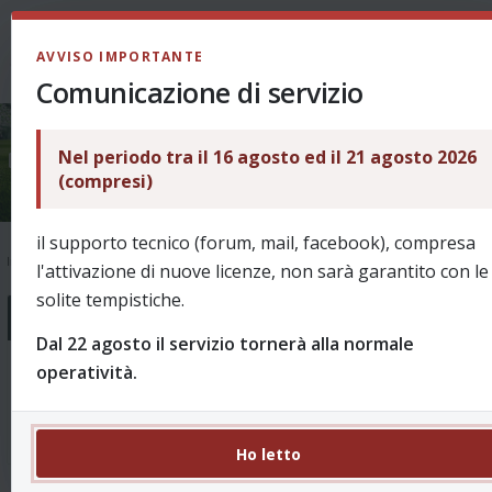
LOGIN
AVVISO IMPORTANTE
Comunicazione di servizio
Nel periodo tra il 16 agosto ed il 21 agosto 2026
Redazione
(compresi)
il supporto tecnico (forum, mail, facebook), compresa
Indice
Redazione
l'attivazione di nuove licenze, non sarà garantito con le
solite tempistiche.
Forum
Dal 22 agosto il servizio tornerà alla normale
operatività.
Voti, assist e tutto il resto
0 Argomenti 0 Messaggi
Segnalazioni su voti errati e tutto quanto inerente.
Nessun messaggio
Ho letto