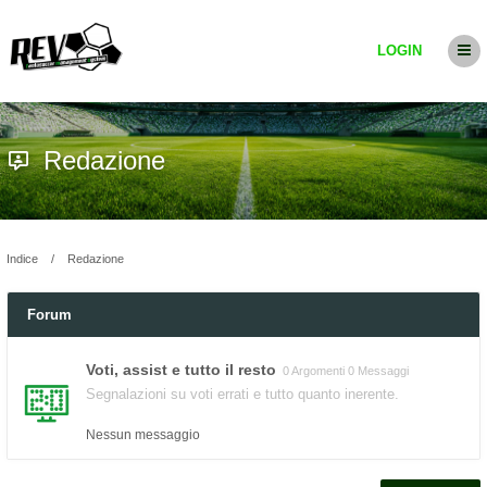
LOGIN
Redazione
Indice
Redazione
Forum
Voti, assist e tutto il resto
0 Argomenti 0 Messaggi
Segnalazioni su voti errati e tutto quanto inerente.
Nessun messaggio