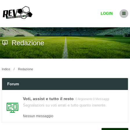
LOGIN
Redazione
Indice
Redazione
Forum
Voti, assist e tutto il resto
0 Argomenti 0 Messaggi
Segnalazioni su voti errati e tutto quanto inerente.
Nessun messaggio