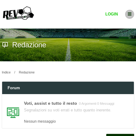
LOGIN
Redazione
Indice
Redazione
Forum
Voti, assist e tutto il resto
0 Argomenti 0 Messaggi
Segnalazioni su voti errati e tutto quanto inerente.
Nessun messaggio