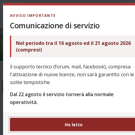
LOGIN
AVVISO IMPORTANTE
Comunicazione di servizio
Nel periodo tra il 16 agosto ed il 21 agosto 2026
Redazione
(compresi)
il supporto tecnico (forum, mail, facebook), compresa
Indice
Redazione
l'attivazione di nuove licenze, non sarà garantito con le
solite tempistiche.
Forum
Dal 22 agosto il servizio tornerà alla normale
operatività.
Voti, assist e tutto il resto
0 Argomenti 0 Messaggi
Segnalazioni su voti errati e tutto quanto inerente.
Nessun messaggio
Ho letto