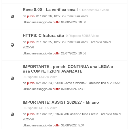
Revo 8.00 - La verifica email
0 Risposte 930 Visite
da
puffin
, 01/08/2026, 10:50 in
Come funziona?
Ultimo messaggio da
puffin
01/08/2026, 10:50
HTTPS: Cifratura sito
0 Risposte 89963 Visite
da
puffin
, 21/07/2025, 10:56 in
Come funziona? - archivio fino al
2025/26
Ultimo messaggio da
puffin
21/07/2025, 10:56
IMPORTANTE - per chi CONTINUA una LEGA o
usa COMPETIZIONI AVANZATE
0 Risposte 133630 Visite
da
puffin
, 02/08/2024, 6:30 in
Come funziona? - archivio fino al 2025/26
Ultimo messaggio da
puffin
02/08/2024, 6:30
IMPORTANTE: ASSIST 2026/27 - Milano
0 Risposte 141955 Visite
da
puffin
, 31/08/2022, 5:34 in
Voti, assist e tutto il resto - archivio fino al
2025/26
Ultimo messaggio da
puffin
31/08/2022, 5:34