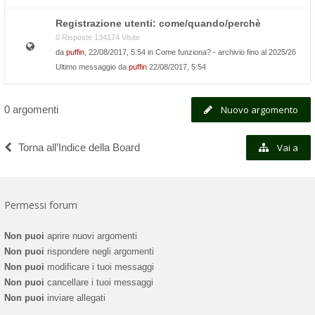
Registrazione utenti: come/quando/perchè
0 Risposte 134174 Visite
da
puffin
, 22/08/2017, 5:54 in
Come funziona? - archivio fino al 2025/26
Ultimo messaggio da
puffin
22/08/2017, 5:54
0 argomenti
Nuovo argomento
Torna all’Indice della Board
Vai a
Permessi forum
Non puoi
aprire nuovi argomenti
Non puoi
rispondere negli argomenti
Non puoi
modificare i tuoi messaggi
Non puoi
cancellare i tuoi messaggi
Non puoi
inviare allegati