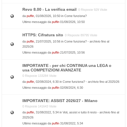
Revo 8.00 - La verifica email
0 Risposte 929 Visite
da
puffin
, 01/08/2026, 10:50 in
Come funziona?
Ultimo messaggio da
puffin
01/08/2026, 10:50
HTTPS: Cifratura sito
0 Risposte 89795 Visite
da
puffin
, 21/07/2025, 10:56 in
Come funziona? - archivio fino al
2025/26
Ultimo messaggio da
puffin
21/07/2025, 10:56
IMPORTANTE - per chi CONTINUA una LEGA o
usa COMPETIZIONI AVANZATE
0 Risposte 133284 Visite
da
puffin
, 02/08/2024, 6:30 in
Come funziona? - archivio fino al 2025/26
Ultimo messaggio da
puffin
02/08/2024, 6:30
IMPORTANTE: ASSIST 2026/27 - Milano
0 Risposte 141643 Visite
da
puffin
, 31/08/2022, 5:34 in
Voti, assist e tutto il resto - archivio fino al
2025/26
Ultimo messaggio da
puffin
31/08/2022, 5:34