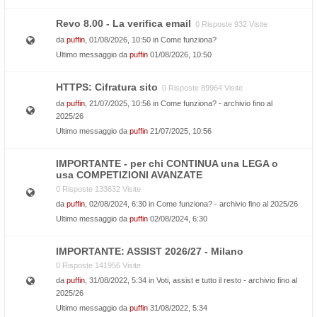
Revo 8.00 - La verifica email
0 Risposte 932 Visite
da
puffin
, 01/08/2026, 10:50 in
Come funziona?
Ultimo messaggio da
puffin
01/08/2026, 10:50
HTTPS: Cifratura sito
0 Risposte 89964 Visite
da
puffin
, 21/07/2025, 10:56 in
Come funziona? - archivio fino al
2025/26
Ultimo messaggio da
puffin
21/07/2025, 10:56
IMPORTANTE - per chi CONTINUA una LEGA o
usa COMPETIZIONI AVANZATE
0 Risposte 133632 Visite
da
puffin
, 02/08/2024, 6:30 in
Come funziona? - archivio fino al 2025/26
Ultimo messaggio da
puffin
02/08/2024, 6:30
IMPORTANTE: ASSIST 2026/27 - Milano
0 Risposte 141956 Visite
da
puffin
, 31/08/2022, 5:34 in
Voti, assist e tutto il resto - archivio fino al
2025/26
Ultimo messaggio da
puffin
31/08/2022, 5:34