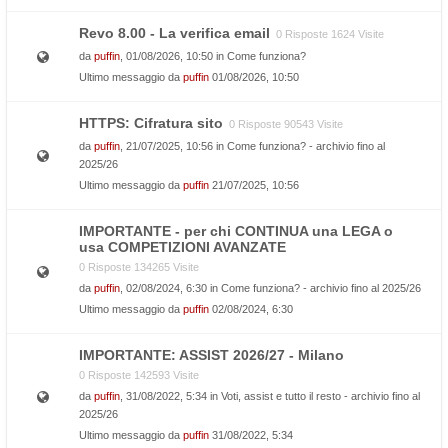
Revo 8.00 - La verifica email
0 Risposte 1624 Visite
da
puffin
, 01/08/2026, 10:50 in
Come funziona?
Ultimo messaggio da
puffin
01/08/2026, 10:50
HTTPS: Cifratura sito
0 Risposte 90543 Visite
da
puffin
, 21/07/2025, 10:56 in
Come funziona? - archivio fino al
2025/26
Ultimo messaggio da
puffin
21/07/2025, 10:56
IMPORTANTE - per chi CONTINUA una LEGA o
usa COMPETIZIONI AVANZATE
0 Risposte 134265 Visite
da
puffin
, 02/08/2024, 6:30 in
Come funziona? - archivio fino al 2025/26
Ultimo messaggio da
puffin
02/08/2024, 6:30
IMPORTANTE: ASSIST 2026/27 - Milano
0 Risposte 142593 Visite
da
puffin
, 31/08/2022, 5:34 in
Voti, assist e tutto il resto - archivio fino al
2025/26
Ultimo messaggio da
puffin
31/08/2022, 5:34