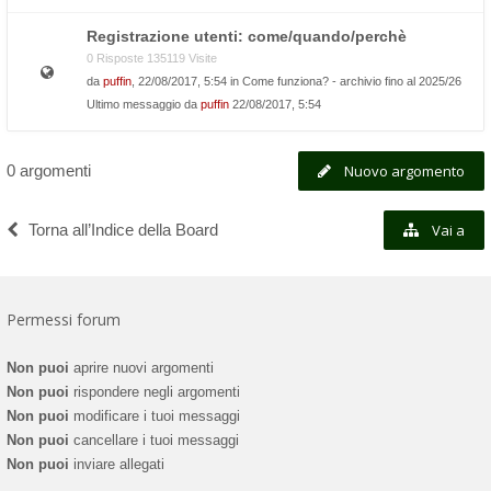
Registrazione utenti: come/quando/perchè
0 Risposte 135119 Visite
da
puffin
, 22/08/2017, 5:54 in
Come funziona? - archivio fino al 2025/26
Ultimo messaggio da
puffin
22/08/2017, 5:54
0 argomenti
Nuovo argomento
Torna all’Indice della Board
Vai a
Permessi forum
Non puoi
aprire nuovi argomenti
Non puoi
rispondere negli argomenti
Non puoi
modificare i tuoi messaggi
Non puoi
cancellare i tuoi messaggi
Non puoi
inviare allegati