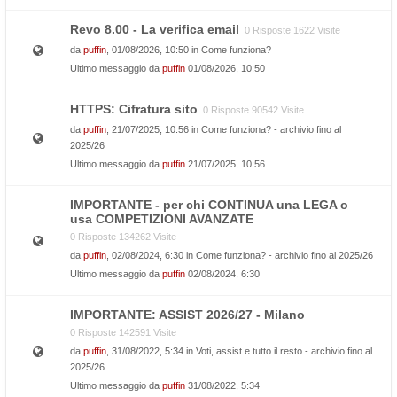
Revo 8.00 - La verifica email
0 Risposte 1622 Visite
da
puffin
, 01/08/2026, 10:50 in
Come funziona?
Ultimo messaggio da
puffin
01/08/2026, 10:50
HTTPS: Cifratura sito
0 Risposte 90542 Visite
da
puffin
, 21/07/2025, 10:56 in
Come funziona? - archivio fino al
2025/26
Ultimo messaggio da
puffin
21/07/2025, 10:56
IMPORTANTE - per chi CONTINUA una LEGA o
usa COMPETIZIONI AVANZATE
0 Risposte 134262 Visite
da
puffin
, 02/08/2024, 6:30 in
Come funziona? - archivio fino al 2025/26
Ultimo messaggio da
puffin
02/08/2024, 6:30
IMPORTANTE: ASSIST 2026/27 - Milano
0 Risposte 142591 Visite
da
puffin
, 31/08/2022, 5:34 in
Voti, assist e tutto il resto - archivio fino al
2025/26
Ultimo messaggio da
puffin
31/08/2022, 5:34