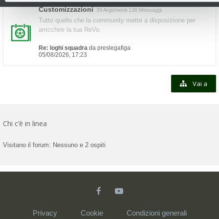
Customizzazioni
39 Argomenti 138 Messaggi
Tutto quello che la community mette a disposizione per
arricchire la tua ReVo.
Re: loghi squadra
da
preslegafiga
05/08/2026, 17:23
Vai a
Chi c’è in linea
Visitano il forum: Nessuno e 2 ospiti
Privacy
Cookie
Condizioni generali