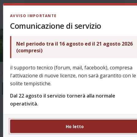
LOGIN
AVVISO IMPORTANTE
Comunicazione di servizio
Nel periodo tra il 16 agosto ed il 21 agosto 2026
Unofficial stuff
(compresi)
il supporto tecnico (forum, mail, facebook), compresa
Indice
Unofficial stuff
l'attivazione di nuove licenze, non sarà garantito con le
solite tempistiche.
Forum
Dal 22 agosto il servizio tornerà alla normale
operatività.
SubSkin 6.xx
18 Argomenti 127 Messaggi
Subskin per ReVo 6.xx messe a disponizione degli utenti
Re: Nuove skin 6.xx
da
apesca77
Ho letto
15/10/2023, 21:34