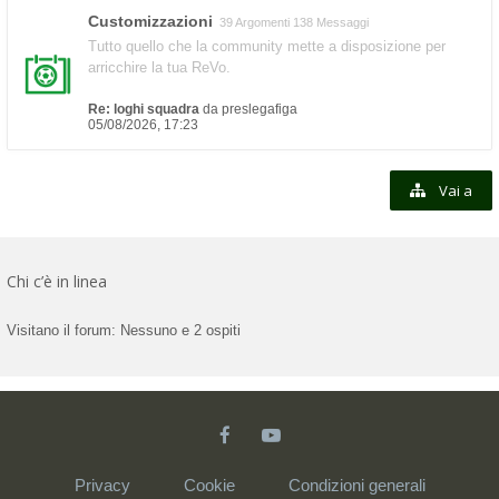
Customizzazioni
39 Argomenti 138 Messaggi
Tutto quello che la community mette a disposizione per
arricchire la tua ReVo.
Re: loghi squadra
da
preslegafiga
05/08/2026, 17:23
Vai a
Chi c’è in linea
Visitano il forum: Nessuno e 2 ospiti
Privacy
Cookie
Condizioni generali