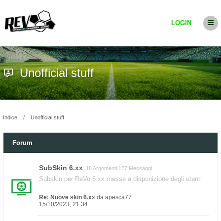
LOGIN
Unofficial stuff
Indice
Unofficial stuff
Forum
SubSkin 6.xx
18 Argomenti 127 Messaggi
Subskin per ReVo 6.xx messe a disponizione degli utenti
Re: Nuove skin 6.xx
da
apesca77
15/10/2023, 21:34