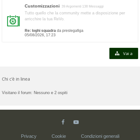
Customizzazioni
39 Argomenti 138 Messaggi
Tutto quello che la community mette a disposizione per
arricchire la tua ReVo.
Re: loghi squadra
da
preslegafiga
05/08/2026, 17:23
Vai a
Chi c’è in linea
Visitano il forum: Nessuno e 2 ospiti
Privacy
Cookie
Condizioni generali