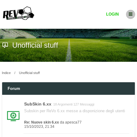
LOGIN
Unofficial stuff
Indice
Unofficial stuff
Forum
SubSkin 6.xx
18 Argomenti 127 Messaggi
Subskin per ReVo 6.xx messe a disponizione degli utenti
Re: Nuove skin 6.xx
da
apesca77
15/10/2023, 21:34