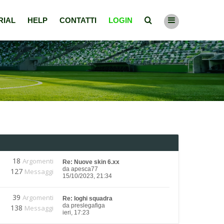
RIAL
HELP
CONTATTI
LOGIN
18
Argomenti
Re: Nuove skin 6.xx
da
apesca77
127
Messaggi
15/10/2023, 21:34
39
Argomenti
Re: loghi squadra
da
preslegafiga
138
Messaggi
ieri, 17:23