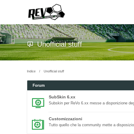
Unofficial stuff
Indice
Unofficial stuff
Forum
SubSkin 6.xx
Subskin per ReVo 6.xx messe a disponizione degl
Customizzazioni
Tutto quello che la community mette a disposizion